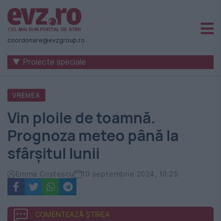
Știri
naționale
coordonare@evzgroup.ro
și
▼ Proiecte speciale
internaționale
|
VREMEA
România
Vin ploile de toamnă.
-
Prognoza meteo până la
Evenimentul
sfârșitul lunii
Zilei
Emma Cristescu
10 septembrie 2024, 10:25
COMENTEAZĂ ȘTIREA