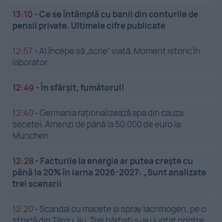
13:10
-
Ce se întâmplă cu banii din conturile de
pensii private. Ultimele cifre publicate
12:57
-
AI începe să „scrie” viață. Moment istoric în
laborator
12:49
-
În sfârșit, fumătorul!
12:40
-
Germania raționalizează apa din cauza
secetei. Amenzi de până la 50.000 de euro la
München
12:28
-
Facturile la energie ar putea crește cu
până la 20% în iarna 2026-2027: „Sunt analizate
trei scenarii
12:20
-
Scandal cu macete și spray lacrimogen, pe o
stradă din Târgu Jiu. Trei bărbați s-au luptat printre