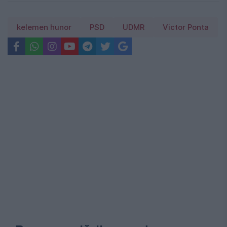
kelemen hunor
PSD
UDMR
Victor Ponta