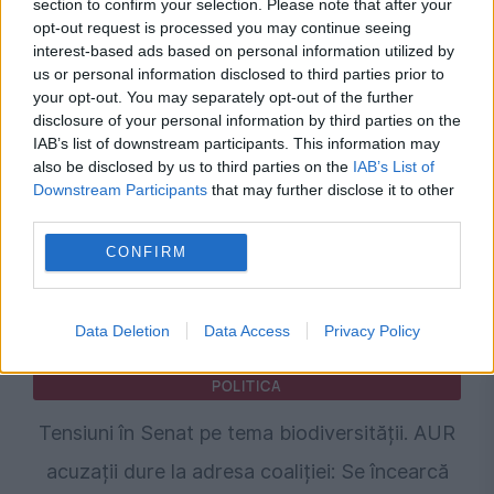
section to confirm your selection. Please note that after your
opt-out request is processed you may continue seeing
Legea biodiversității a trecut de Comisia
interest-based ads based on personal information utilized by
Juridică și de Mediu. Tensiuni între AUR și
us or personal information disclosed to third parties prior to
your opt-out. You may separately opt-out of the further
USR din cauza termenilor din proiect
disclosure of your personal information by third parties on the
IAB’s list of downstream participants. This information may
also be disclosed by us to third parties on the
IAB’s List of
Downstream Participants
that may further disclose it to other
third parties.
CONFIRM
Data Deletion
Data Access
Privacy Policy
POLITICA
Tensiuni în Senat pe tema biodiversității. AUR
acuzații dure la adresa coaliției: Se încearcă