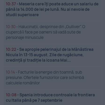
10:37
-
Meseria care îți poate aduce un salariu de
până la 14.000 de lei pe lună. Nu ai nevoie de
studii superioare
10:30
-
Halucinații, desprinse din „Gulliver”. O
ciupercă îi face pe oameni să vadă sute de
personaje minuscule
10:22
-
Se apropie pelerinajul de la Mănăstirea
Nicula în 13-15 august. Zile de rugăciune,
credință și tradiție la icoana Mai...
10:14
-
Facturile la energie din toamnă, sub
presiune. Ofertele furnizorilor care schimbă
calculele românilor
10:08
-
Spania introduce controale la frontiera
cu Italia până pe 7 septembrie