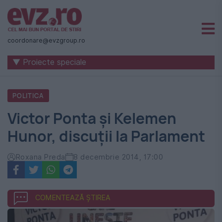
Știri
naționale
coordonare@evzgroup.ro
și
internaționale
▼ Proiecte speciale
|
România
POLITICA
-
Victor Ponta şi Kelemen
Evenimentul
Hunor, discuţii la Parlament
Zilei
Roxana Preda
8 decembrie 2014, 17:00
COMENTEAZĂ ȘTIREA