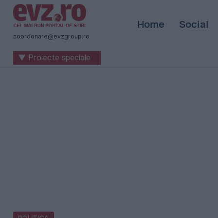
Știri
Home
Social
naționale
coordonare@evzgroup.ro
și
▼ Proiecte speciale
internaționale
|
România
-
Evenimentul
Zilei