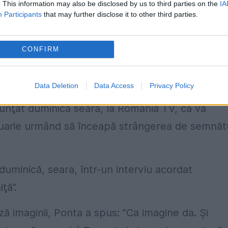
social-democraţi din PSD, Ponta a răspuns: ”Nu.
. This information may also be disclosed by us to third parties on the
IA
Participants
that may further disclose it to other third parties.
elegem ce aşteaptă alegătorii de la noi”.
m că în 2016 bătălia noastră politică e pentru
CONFIRM
Blaga, domnul Orban, domnul Atanasiu - cred c
Data Deletion
Data Access
Privacy Policy
unţat duminică seară, la România TV, că va
anuarie urmând să înceapă strângerea de semnăt
uminică, seara, într-un interviu acordat
ţă”.
ă imaginii, Ponta a spus: ”Ca imagine da. Şi