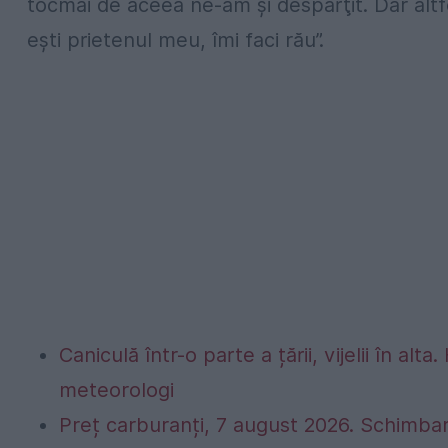
tocmai de aceea ne-am şi despărţit. Dar altfe
eşti prietenul meu, îmi faci rău”.
Caniculă într-o parte a țării, vijelii în 
meteorologi
Preț carburanți, 7 august 2026. Schimbar