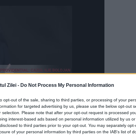
l Zilei -
Do Not Process My Personal Information
to opt-out of the sale, sharing to third parties, or processing of your per
. Eu am fost întotdeauna numai în PSD şi aici voi
formation for targeted advertising by us, please use the below opt-out s
 comentează anunţul lui Ghiţă potrivit căruia v
r selection. Please note that after your opt-out request is processed y
eing interest-based ads based on personal information utilized by us or
ou partid de stânga.
disclosed to third parties prior to your opt-out. You may separately opt-
losure of your personal information by third parties on the IAB’s list of