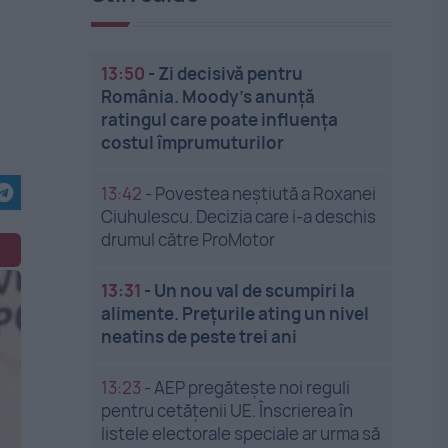
13:50
-
Zi decisivă pentru
România. Moody’s anunță
ratingul care poate influența
costul împrumuturilor
13:42
-
Povestea neștiută a Roxanei
Ciuhulescu. Decizia care i-a deschis
drumul către ProMotor
13:31
-
Un nou val de scumpiri la
alimente. Prețurile ating un nivel
neatins de peste trei ani
13:23
-
AEP pregătește noi reguli
pentru cetățenii UE. Înscrierea în
listele electorale speciale ar urma să