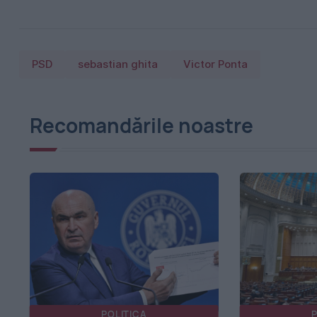
PSD
sebastian ghita
Victor Ponta
Recomandările noastre
POLITICA
P