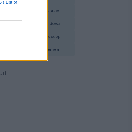
B’s List of
Exclusiv
Moldova
ă
Horoscop
Vremea
uri