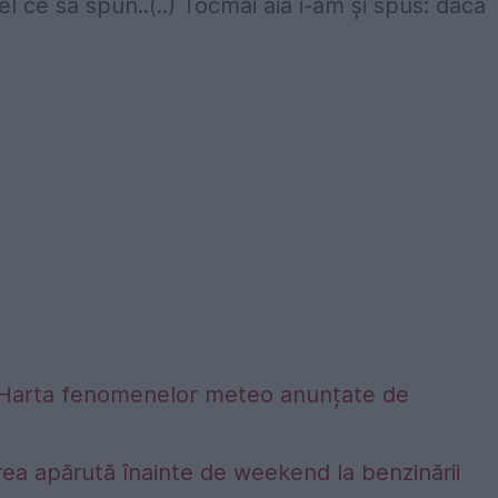
l ce să spun..(..) Tocmai aia i-am şi spus: dacă
alta. Harta fenomenelor meteo anunțate de
ea apărută înainte de weekend la benzinării