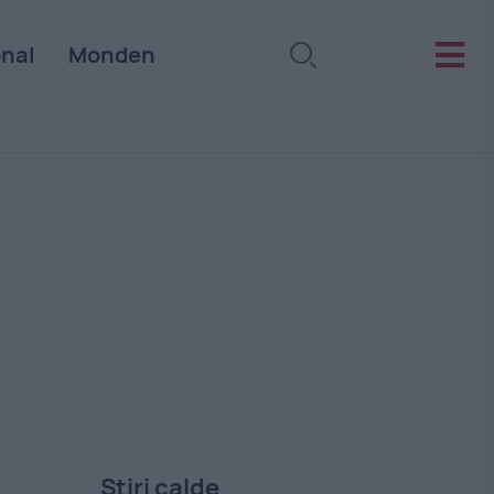
onal
Monden
Stiri calde