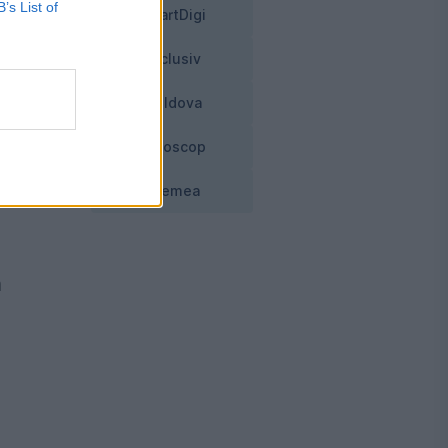
B’s List of
SmartDigi
ni
Exclusiv
dă
Moldova
Horoscop
Vremea
ă