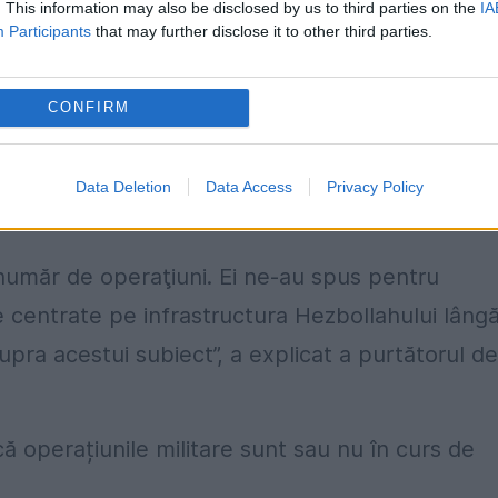
. This information may also be disclosed by us to third parties on the
IA
Participants
that may further disclose it to other third parties.
iban a fost furnizată de presa internațională, lu
rmat Statele Unite că intenţionează să întreprin
CONFIRM
rtamentului de Stat american.
Data Deletion
Data Access
Privacy Policy
 număr de operaţiuni. Ei ne-au spus pentru
 centrate pe infrastructura Hezbollahului lâng
pra acestui subiect”, a explicat a purtătorul de
că operațiunile militare sunt sau nu în curs de