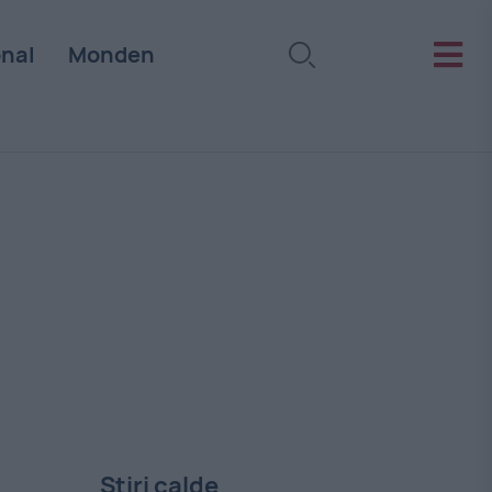
onal
Monden
Stiri calde