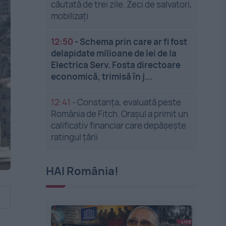
căutată de trei zile. Zeci de salvatori,
mobilizați
12:50
-
Schema prin care ar fi fost
delapidate milioane de lei de la
Electrica Serv. Fosta directoare
economică, trimisă în j...
12:41
-
Constanța, evaluată peste
România de Fitch. Orașul a primit un
calificativ financiar care depășește
ratingul țării
HAI România!