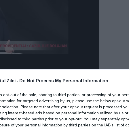
iturile din ultimele ore
l Zilei -
Do Not Process My Personal Information
lansat atacuri terestre împotriva trupelor
to opt-out of the sale, sharing to third parties, or processing of your per
formation for targeted advertising by us, please use the below opt-out s
l grupării a subliniat că ar fi gata să o facă.
r selection. Please note that after your opt-out request is processed y
ost răspândite în presa internațională încă de lu
eing interest-based ads based on personal information utilized by us or
disclosed to third parties prior to your opt-out. You may separately opt-
losure of your personal information by third parties on the IAB’s list of