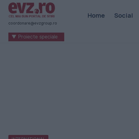
Știri
Home
Social
naționale
coordonare@evzgroup.ro
și
▼ Proiecte speciale
internaționale
|
România
-
Evenimentul
Zilei