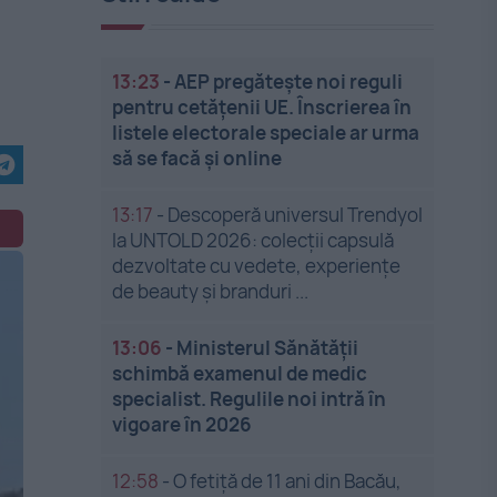
13:23
-
AEP pregătește noi reguli
pentru cetățenii UE. Înscrierea în
listele electorale speciale ar urma
să se facă și online
13:17
-
Descoperă universul Trendyol
la UNTOLD 2026: colecții capsulă
dezvoltate cu vedete, experiențe
de beauty și branduri ...
13:06
-
Ministerul Sănătății
schimbă examenul de medic
specialist. Regulile noi intră în
vigoare în 2026
12:58
-
O fetiță de 11 ani din Bacău,