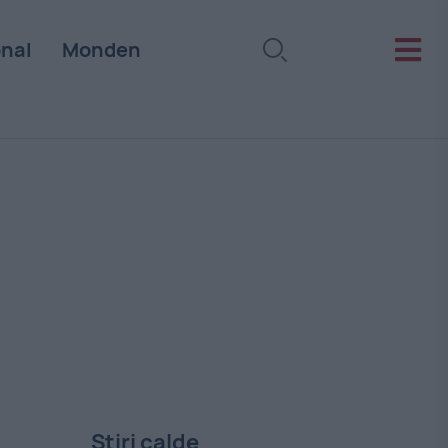
onal
Monden
Stiri calde