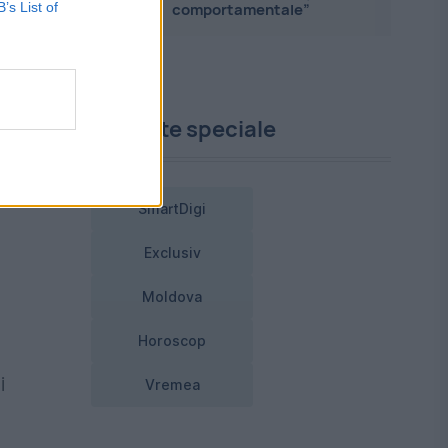
B’s List of
comportamentale”
Proiecte speciale
a
SmartDigi
Exclusiv
Moldova
Horoscop
i
Vremea