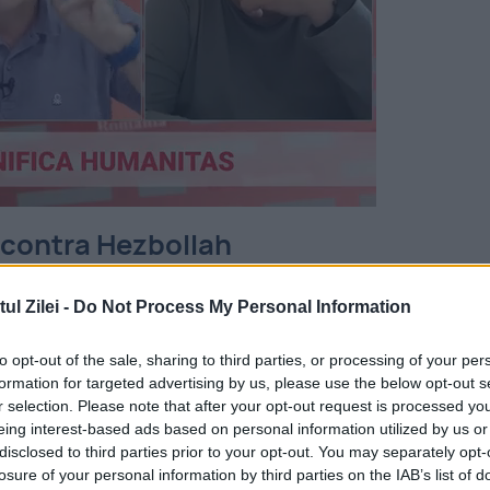
ia contra Hezbollah
rofunde pe care Israelul le-a provocat mișcăr
l Zilei -
Do Not Process My Personal Information
anjament politic strategic amplu în Orientul
to opt-out of the sale, sharing to third parties, or processing of your per
formation for targeted advertising by us, please use the below opt-out s
r selection. Please note that after your opt-out request is processed y
 de securitate din arena de nord merită laude.
eing interest-based ads based on personal information utilized by us or
disclosed to third parties prior to your opt-out. You may separately opt-
e-a lungul anilor, inclusiv sub guvernele
losure of your personal information by third parties on the IAB’s list of