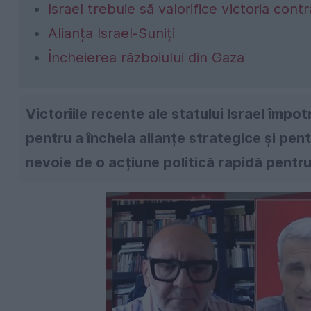
Israel trebuie să valorifice victoria con
Alianța Israel-Suniți
Încheierea războiului din Gaza
Victoriile recente ale statului Israel împot
pentru a încheia alianțe strategice și pent
nevoie de o acțiune politică rapidă pentru