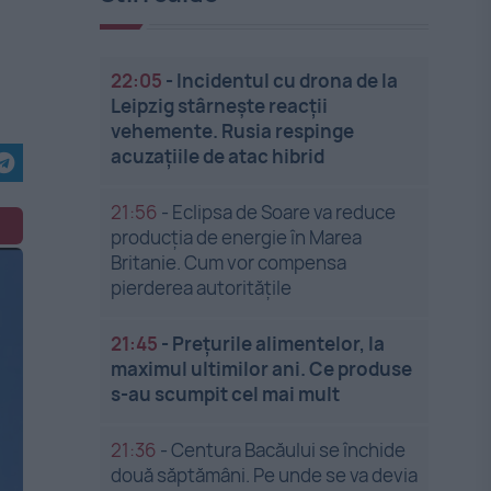
22:05
-
Incidentul cu drona de la
Leipzig stârnește reacții
vehemente. Rusia respinge
acuzațiile de atac hibrid
21:56
-
Eclipsa de Soare va reduce
producția de energie în Marea
Britanie. Cum vor compensa
pierderea autoritățile
21:45
-
Prețurile alimentelor, la
maximul ultimilor ani. Ce produse
s-au scumpit cel mai mult
21:36
-
Centura Bacăului se închide
două săptămâni. Pe unde se va devia