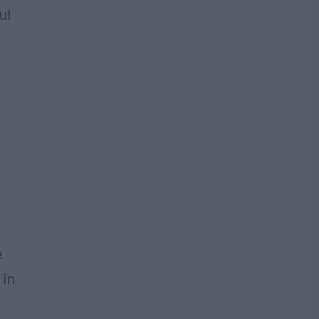
ul
e
 în
,