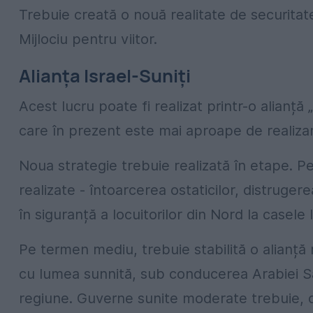
Trebuie creată o nouă realitate de securitat
Mijlociu pentru viitor.
Alianța Israel-Suniți
Acest lucru poate fi realizat printr-o alianță
care în prezent este mai aproape de realizar
Noua strategie trebuie realizată în etape. Pe
realizate - întoarcerea ostaticilor, distruger
în siguranță a locuitorilor din Nord la casele l
Pe termen mediu, trebuie stabilită o alianț
cu lumea sunnită, sub conducerea Arabiei Sa
regiune. Guverne sunite moderate trebuie, de