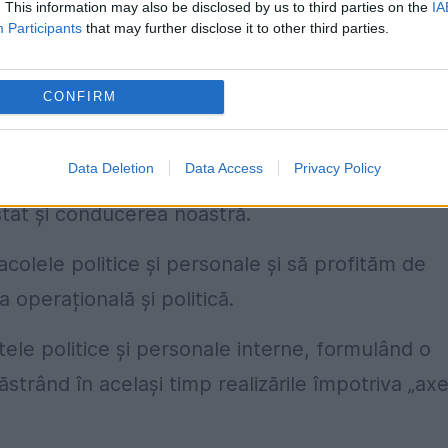
 de securitate cu un efect comparabil cu
. This information may also be disclosed by us to third parties on the
IA
Participants
that may further disclose it to other third parties.
șit, ca într-un film de la Hollywood, o magie cu
CONFIRM
Data Deletion
Data Access
Privacy Policy
lauri, ci să privim realizările recente împotriv
tat și conducerea noastră.
lele politice și personale și să profităm de
 operațională și politică.
tele politice și personale interne, formulând o
strând în același timp realizările împotriva „axe