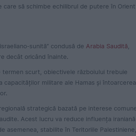
e care să schimbe echilibrul de putere în Orient
 „israeliano-sunită” condusă de
Arabia Saudită
,
e decât oricând înainte.
 termen scurt, obiectivele războiului trebuie
ea capacităților militare ale Hamas și întoarcerea
or.
ă regională strategică bazată pe interese comun
udite. Acest lucru va reduce influența iraniană
 asemenea, stabilite în Teritoriile Palestiniene