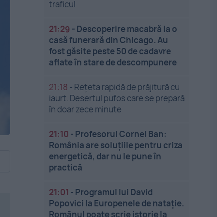
traficul
21:29
-
Descoperire macabră la o
casă funerară din Chicago. Au
fost găsite peste 50 de cadavre
aflate în stare de descompunere
21:18
-
Rețeta rapidă de prăjitură cu
iaurt. Desertul pufos care se prepară
în doar zece minute
21:10
-
Profesorul Cornel Ban:
România are soluțiile pentru criza
energetică, dar nu le pune în
practică
21:01
-
Programul lui David
Popovici la Europenele de natație.
Românul poate scrie istorie la