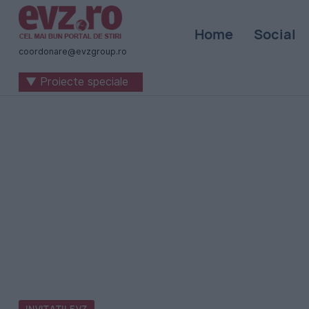
Știri
Home
Social
naționale
coordonare@evzgroup.ro
și
▼ Proiecte speciale
internaționale
|
România
-
Evenimentul
Zilei