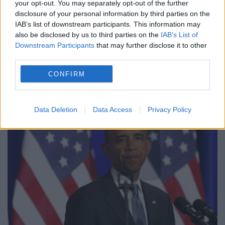
your opt-out. You may separately opt-out of the further
disclosure of your personal information by third parties on the
Combinația de alianțe și rivalități contra
IAB’s list of downstream participants. This information may
also be disclosed by us to third parties on the
IAB’s List of
naturii fac din Yemen o adevărată bombă
Downstream Participants
that may further disclose it to other
cu ceas, care poate detona întreaga lume.
third parties.
Un bun cunoscător al realităților din Arabia
CONFIRM
Saudită afirma: „Pentru...
Data Deletion
Data Access
Privacy Policy