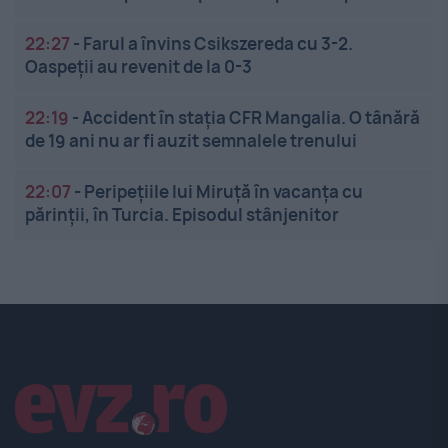
22:27
-
Farul a învins Csikszereda cu 3-2.
Oaspeții au revenit de la 0-3
22:19
-
Accident în stația CFR Mangalia. O tânără
de 19 ani nu ar fi auzit semnalele trenului
22:07
-
Peripețiile lui Miruță în vacanța cu
părinții, în Turcia. Episodul stânjenitor
Linkuri utile