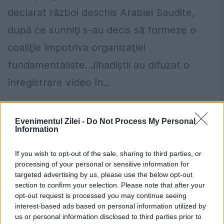
declarat război deschis Arabiei Saudite,
după ce sunniţi s-au decis să formeze o
coaliţie împotriva organizaţiei
fundamentaliste. Jihadiştii au difuzat o
înregistrare video în...
Evenimentul Zilei -
Do Not Process My Personal
Information
If you wish to opt-out of the sale, sharing to third parties, or
processing of your personal or sensitive information for
Viesparul RELIGIOS din Yemen - Al
targeted advertising by us, please use the below opt-out
section to confirm your selection. Please note that after your
doilea mare FRONT unde se joacă
opt-out request is processed you may continue seeing
soarta Orientului Mijlociu
interest-based ads based on personal information utilized by
us or personal information disclosed to third parties prior to
11 SEPTEMBRIE 2015