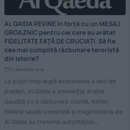
AL QAIDA REVINE în forţă cu un MESAJ
GROAZNIC pentru cei care au arătat
FIDELITATE FAŢĂ DE CRUCIAŢI. Să fie
cea mai cumplită răzbunare teroristă
din istorie?
11 IANUARIE 2016
La puţin timp după executarea a zeci de
jihadişti, Al Qaida a amenințat Arabia
Saudită cu o răzbunare cruntă. Astfel,
filialele saudo-yemenită și maghrebiană ale
Al Qaida au transmis autorităţilor...