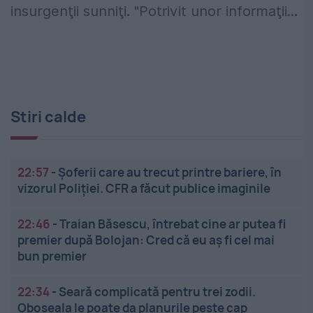
insurgenţii sunniţi. "Potrivit unor informaţii...
Stiri calde
22:57
-
Șoferii care au trecut printre bariere, în
vizorul Poliției. CFR a făcut publice imaginile
22:46
-
Traian Băsescu, întrebat cine ar putea fi
premier după Bolojan: Cred că eu aș fi cel mai
bun premier
22:34
-
Seară complicată pentru trei zodii.
Oboseala le poate da planurile peste cap