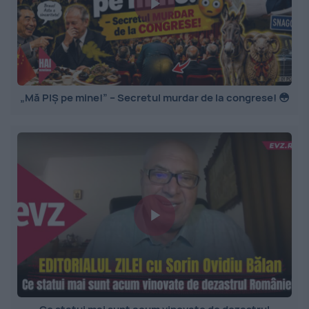
„Mă PIȘ pe mine!” – Secretul murdar de la congrese! 😳