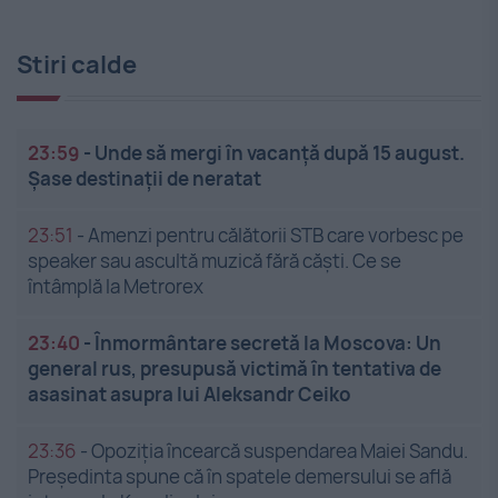
Stiri calde
23:59
-
Unde să mergi în vacanță după 15 august.
Șase destinații de neratat
23:51
-
Amenzi pentru călătorii STB care vorbesc pe
speaker sau ascultă muzică fără căști. Ce se
întâmplă la Metrorex
23:40
-
Înmormântare secretă la Moscova: Un
general rus, presupusă victimă în tentativa de
asasinat asupra lui Aleksandr Ceiko
23:36
-
Opoziția încearcă suspendarea Maiei Sandu.
Președinta spune că în spatele demersului se află