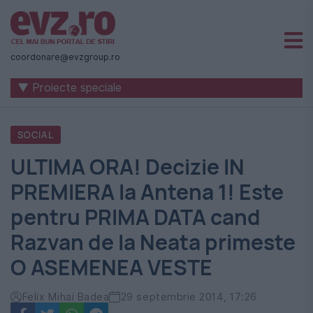
Știri
naționale
coordonare@evzgroup.ro
și
▼ Proiecte speciale
internaționale
|
SOCIAL
România
ULTIMA ORA! Decizie IN
-
PREMIERA la Antena 1! Este
Evenimentul
pentru PRIMA DATA cand
Zilei
Razvan de la Neata primeste
O ASEMENEA VESTE
Felix Mihai Badea
29 septembrie 2014, 17:26