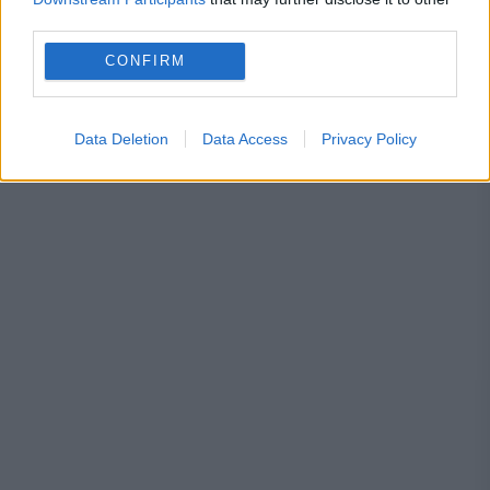
third parties.
CONFIRM
MONDEN
Se lansează un nou post TV în România.
Data Deletion
Data Access
Privacy Policy
Mutare strategică în prag de vară