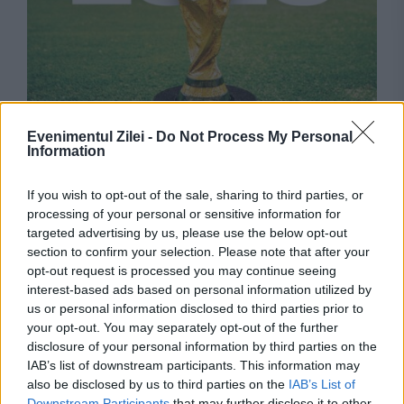
MONDEN
Evenimentul Zilei -
Do Not Process My Personal
Information
Cupa Mondială 2026 aduce audiențe record
If you wish to opt-out of the sale, sharing to third parties, or
pentru Antena 1. Un singur meci a egalat cele
processing of your personal or sensitive information for
mai urmărite partide din Superliga
targeted advertising by us, please use the below opt-out
section to confirm your selection. Please note that after your
opt-out request is processed you may continue seeing
interest-based ads based on personal information utilized by
us or personal information disclosed to third parties prior to
your opt-out. You may separately opt-out of the further
disclosure of your personal information by third parties on the
IAB’s list of downstream participants. This information may
also be disclosed by us to third parties on the
IAB’s List of
Downstream Participants
that may further disclose it to other