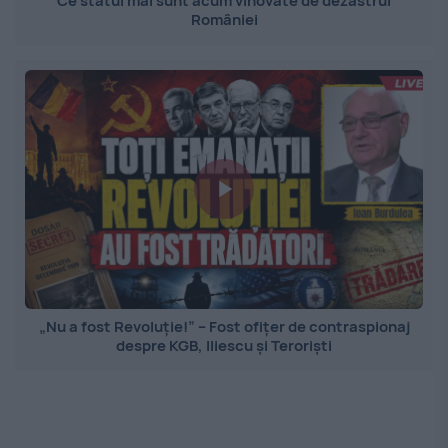
Ce statui mai sunt acum vinovate de dezastrul
României
„Nu a fost Revoluție!” – Fost ofițer de contraspionaj
despre KGB, Iliescu și Teroriști