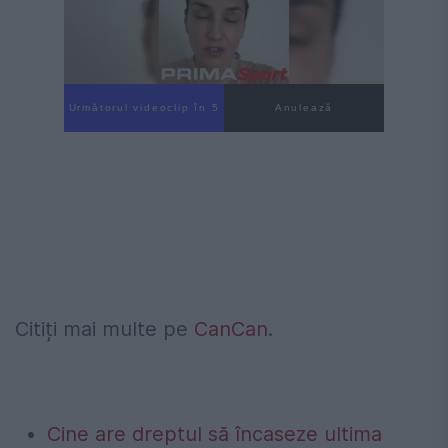
Următorul videoclip în 4
Anulează
Citiți mai multe pe
CanCan
.
Cine are dreptul să încaseze ultima