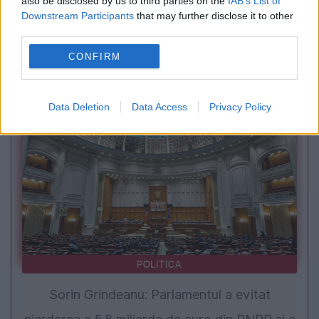
also be disclosed by us to third parties on the
IAB’s List of
SOCIAL
Downstream Participants
that may further disclose it to other
third parties.
Criza din penitenciare. ANP anunță măsuri la
CONFIRM
Giurgiu după protestele angajaților și promite
locuri noi de cazare
Data Deletion
Data Access
Privacy Policy
POLITICA
Sorin Grindeanu: Parlamentul a evitat