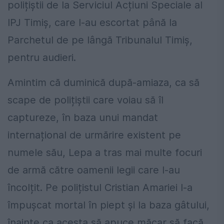
polițiștii de la Serviciul Acțiuni Speciale al
IPJ Timiș, care l-au escortat până la
Parchetul de pe lângă Tribunalul Timiș,
pentru audieri.
Amintim că duminică după-amiaza, ca să
scape de polițiștii care voiau să îl
captureze, în baza unui mandat
internațional de urmărire existent pe
numele său, Lepa a tras mai multe focuri
de armă către oamenii legii care l-au
încolțit. Pe polițistul Cristian Amariei l-a
împușcat mortal în piept și la baza gâtului,
înainte ca acesta să apuce măcar să facă