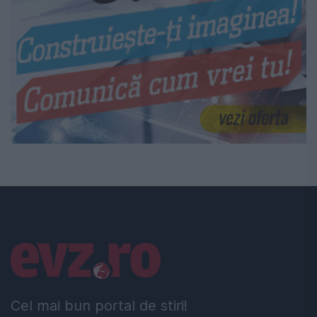
Linkuri utile
Cel mai bun portal de stiri!