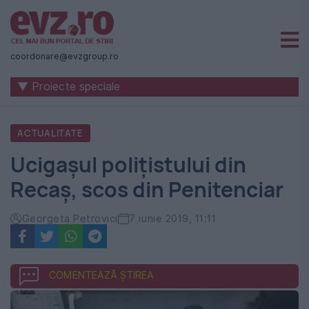
Știri
naționale
coordonare@evzgroup.ro
și
▼ Proiecte speciale
internaționale
|
ACTUALITATE
România
Ucigașul polițistului din
-
Recaș, scos din Penitenciar
Evenimentul
Zilei
Georgeta Petrovici
7 iunie 2019, 11:11
COMENTEAZĂ ȘTIREA