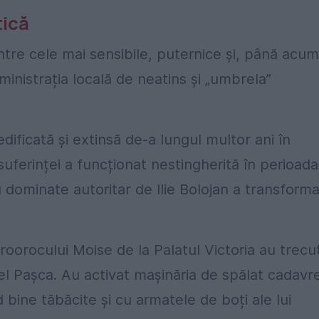
tică
ntre cele mai sensibile, puternice și, până acum
ministrația locală de neatins și „umbrela”
ificată și extinsă de-a lungul multor ani în
suferinței a funcționat nestingherită în perioada
u dominate autoritar de Ilie Bolojan a transforma
roorocului Moise de la Palatul Victoria au trecu
el Pașca. Au activat mașinăria de spălat cadavr
d bine tăbăcite și cu armatele de boți ale lui