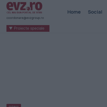
Știri
Home
Social
naționale
coordonare@evzgroup.ro
și
▼ Proiecte speciale
internaționale
|
România
-
Evenimentul
Zilei