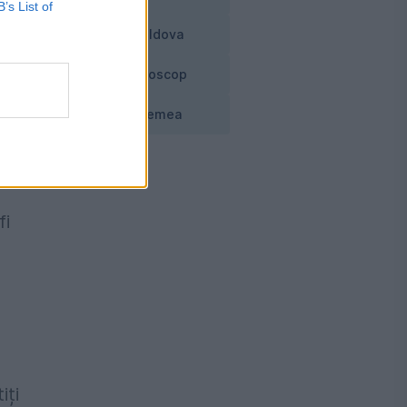
B’s List of
Moldova
Horoscop
Vremea
fi
iți