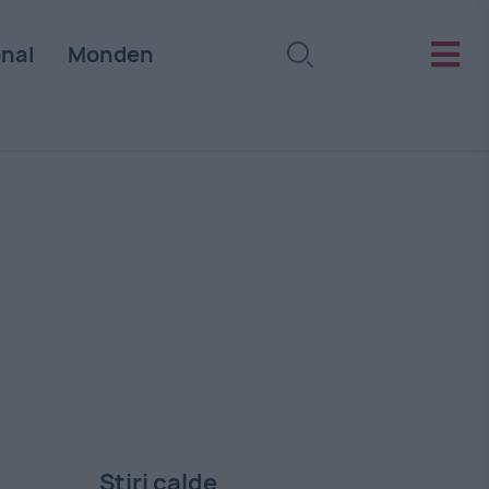
onal
Monden
Stiri calde