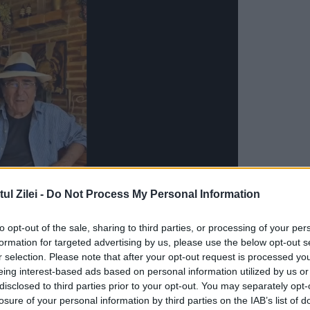
l Zilei -
Do Not Process My Personal Information
to opt-out of the sale, sharing to third parties, or processing of your per
formation for targeted advertising by us, please use the below opt-out s
e roți în fața unor clădiri insalubre. Mascații
r selection. Please note that after your opt-out request is processed y
din curte sunt scoși, pe tărgi sau în brațe, zeci 
eing interest-based ads based on personal information utilized by us or
disclosed to third parties prior to your opt-out. You may separately opt-
 ținuți în condiții de lagăr.
losure of your personal information by third parties on the IAB’s list of