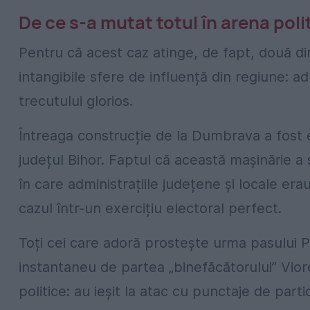
De ce s-a mutat totul în arena poli
Pentru că acest caz atinge, de fapt, două di
intangibile sfere de influență din regiune: ad
trecutului glorios.
Întreaga construcție de la Dumbrava a fost ed
județul Bihor. Faptul că această mașinărie a 
în care administrațiile județene și locale era
cazul într-un exercițiu electoral perfect.
Toți cei care adoră prostește urma pasului P
instantaneu de partea „binefăcătorului” Vior
politice: au ieșit la atac cu punctaje de parti