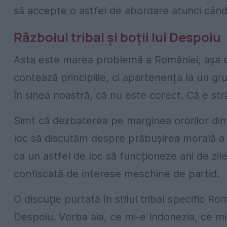
să accepte o astfel de abordare atunci când r
Războiul tribal și boții lui Despoiu
Asta este marea problemă a României, așa cu
contează principiile, ci apartenența la un g
în sinea noastră, că nu este corect. Că e str
Simt că dezbaterea pe marginea ororilor din B
loc să discutăm despre prăbușirea morală a in
ca un astfel de loc să funcționeze ani de zile
confiscată de interese meschine de partid.
O discuție purtată în stilul tribal specific Ro
Despoiu. Vorba aia, ce mi-e Indonezia, ce mi