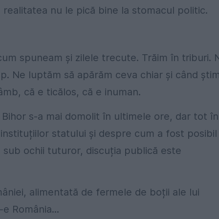
ealitatea nu le pică bine la stomacul politic.
m spuneam și zilele trecute. Trăim în triburi. 
rup. Ne luptăm să apărăm ceva chiar și când știm
âmb, că e ticălos, că e inuman.
ihor s-a mai domolit în ultimele ore, dar tot în
stituțiilor statului și despre cum a fost posibil
 sub ochii tuturor, discuția publică este
mâniei, alimentată de fermele de boții ale lui
-e România...