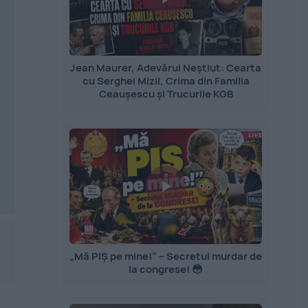
Jean Maurer, Adevărul Neștiut: Cearta
cu Serghei Mizil, Crima din Familia
Ceaușescu și Trucurile KGB
„Mă PIȘ pe mine!” – Secretul murdar de
la congrese! 😳