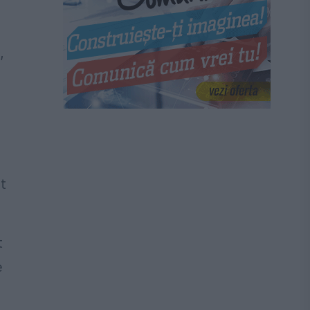
,
t
t
e