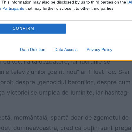
. This information may also be disclosed by us to third parties on the
IA
eorman.
Participants
that may further disclose it to other third parties.
Capitală
, la Palatul Victoria taie și spânzură
CONFIRM
Data Deletion
Data Access
Privacy Policy
cu totul altă dezbatere, iar lucrurile se
e televiziunilor „de rit nou” ar fi luat foc. S-ar 
i vorbit despre „genocidul baronilor”, despre cum
ța Victoriei se umplea de luminițe, iar hashtag-
uspectă, mormântală, spartă doar de zgomotul de
 vedeți dumneavoastră, cred că puțini sunt pregăt