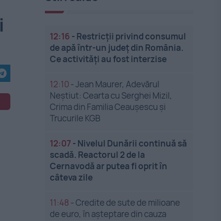
i
12:16
-
Restricții privind consumul
de apă într-un județ din România.
Ce activități au fost interzise
12:10
-
Jean Maurer, Adevărul
Neștiut: Cearta cu Serghei Mizil,
Crima din Familia Ceaușescu și
Trucurile KGB
12:07
-
Nivelul Dunării continuă să
scadă. Reactorul 2 de la
Cernavodă ar putea fi oprit în
câteva zile
11:48
-
Credite de sute de milioane
de euro, în așteptare din cauza