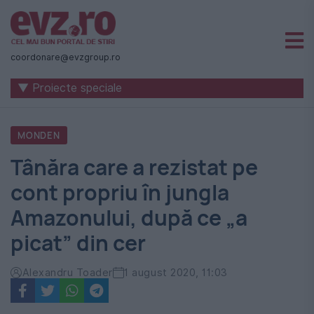
Știri
naționale
coordonare@evzgroup.ro
și
▼ Proiecte speciale
internaționale
|
MONDEN
România
Tânăra care a rezistat pe
-
cont propriu în jungla
Evenimentul
Amazonului, după ce „a
Zilei
picat” din cer
Alexandru Toader
1 august 2020, 11:03