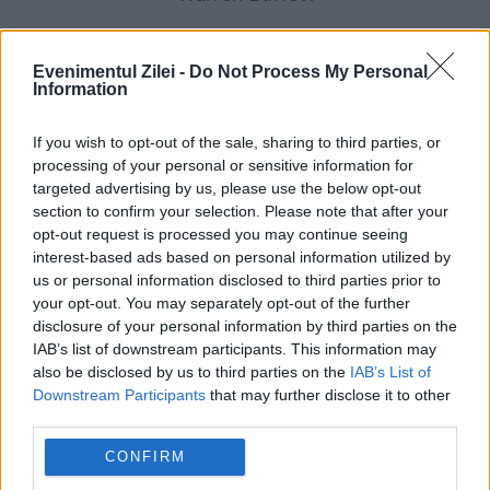
Evenimentul Zilei -
Do Not Process My Personal
Information
If you wish to opt-out of the sale, sharing to third parties, or
processing of your personal or sensitive information for
targeted advertising by us, please use the below opt-out
section to confirm your selection. Please note that after your
opt-out request is processed you may continue seeing
interest-based ads based on personal information utilized by
INTERNATIONAL
us or personal information disclosed to third parties prior to
your opt-out. You may separately opt-out of the further
Facturi astronomice primite de clienții
disclosure of your personal information by third parties on the
Amazon. Mai mulți utilizatori s-au trezit cu
IAB’s list of downstream participants. This information may
also be disclosed by us to third parties on the
IAB’s List of
datorii de până la 1,5 trilioane de dolari
Downstream Participants
that may further disclose it to other
third parties.
CONFIRM