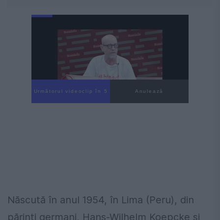
Următorul videoclip în 4
Anulează
Născută în anul 1954, în Lima (Peru), din
părinți germani, Hans-Wilhelm Koepcke și