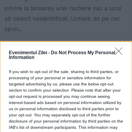
privire la lansarea unei rachete sau a unui
alt obiect neidentificat. Urmele de pe cer
spun...
Evenimentul Zilei -
Do Not Process My Personal
Information
If you wish to opt-out of the sale, sharing to third parties, or
processing of your personal or sensitive information for
targeted advertising by us, please use the below opt-out
section to confirm your selection. Please note that after your
opt-out request is processed you may continue seeing
interest-based ads based on personal information utilized by
us or personal information disclosed to third parties prior to
your opt-out. You may separately opt-out of the further
disclosure of your personal information by third parties on the
SUNETUL provocat de EXTRATEREȘTRI,
IAB’s list of downstream participants. This information may