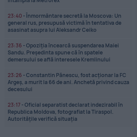
întâmplă la Metrorex
23:40
-
Înmormântare secretă la Moscova: Un
general rus, presupusă victimă în tentativa de
asasinat asupra lui Aleksandr Ceiko
23:36
-
Opoziția încearcă suspendarea Maiei
Sandu. Președinta spune că în spatele
demersului se află interesele Kremlinului
23:26
-
Constantin Pănescu, fost acționar la FC
Argeș, a murit la 66 de ani. Anchetă privind cauza
decesului
23:17
-
Oficial separatist declarat indezirabil în
Republica Moldova, fotografiat la Tiraspol.
Autoritățile verifică situația