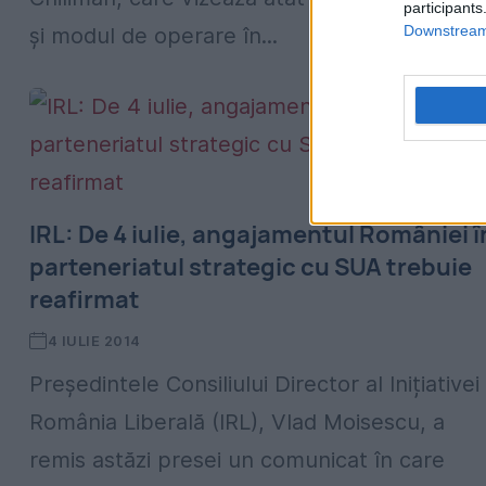
participants
Downstream 
şi modul de operare în...
IRL: De 4 iulie, angajamentul României î
parteneriatul strategic cu SUA trebuie
reafirmat
4 IULIE 2014
Președintele Consiliului Director al Inițiativei
România Liberală (IRL), Vlad Moisescu, a
remis astăzi presei un comunicat în care