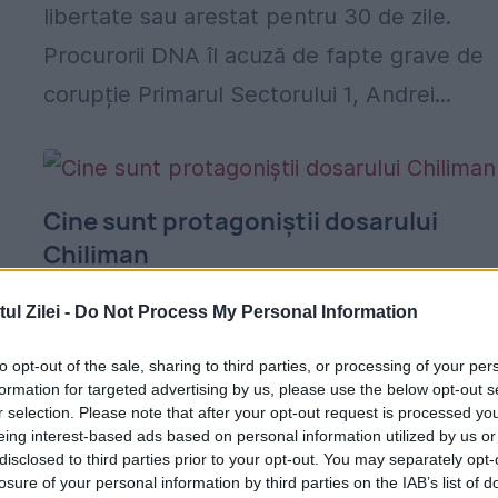
libertate sau arestat pentru 30 de zile.
Procurorii DNA îl acuză de fapte grave de
corupție Primarul Sectorului 1, Andrei...
Cine sunt protagoniștii dosarului
Chiliman
19 IUNIE 2015
l Zilei -
Do Not Process My Personal Information
Primarul sectorului 1, Andrei Chiliman, a fos
to opt-out of the sale, sharing to third parties, or processing of your per
reținut aseară de DNA Ploiești, fiind cercet
formation for targeted advertising by us, please use the below opt-out s
r selection. Please note that after your opt-out request is processed y
pentru posibile fapte de trafic de influență
eing interest-based ads based on personal information utilized by us or
Primarul sectorului 1, Andrei Chiliman (68 d
disclosed to third parties prior to your opt-out. You may separately opt-
losure of your personal information by third parties on the IAB’s list of
ani), a...