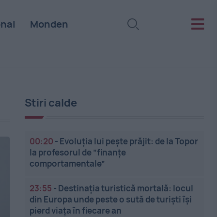
onal
Monden
Stiri calde
00:20
-
Evoluția lui pește prăjit: de la Topor
la profesorul de ”finanțe
comportamentale”
23:55
-
Destinația turistică mortală: locul
din Europa unde peste o sută de turiști își
pierd viața în fiecare an