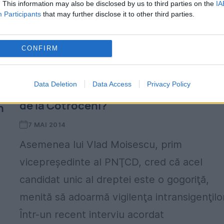
. This information may also be disclosed by us to third parties on the
IA
Participants
that may further disclose it to other third parties.
CONFIRM
Data Deletion
Data Access
Privacy Policy
Ce e cu demisia lui Cristian Diaconesc
de la Cotroceni?
n
7 MAI 2014
Asemenea lui Vlad Moisescu, prim
vicepreşedinte al PNŢCD, cred că acel
candidat unic al dreptei este o gogoriţă,
menită să adoarmă vigilenţa intransigenţilor
Într-un recent interviu acordat