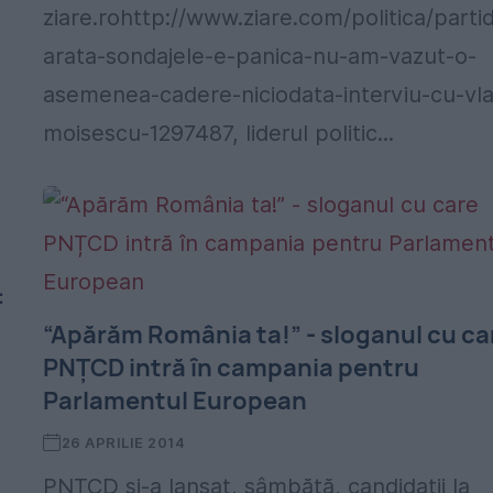
ziare.rohttp://www.ziare.com/politica/parti
arata-sondajele-e-panica-nu-am-vazut-o-
asemenea-cadere-niciodata-interviu-cu-vl
moisescu-1297487, liderul politic...
:
“Apărăm România ta!” - sloganul cu ca
PNȚCD intră în campania pentru
Parlamentul European
26 APRILIE 2014
PNȚCD și-a lansat, sâmbătă, candidații la