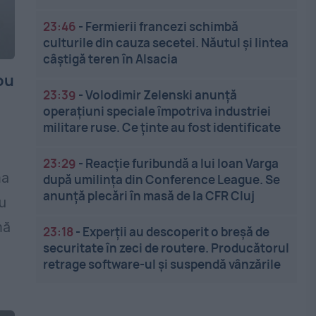
23:46
-
Fermierii francezi schimbă
culturile din cauza secetei. Năutul și lintea
câștigă teren în Alsacia
ou
23:39
-
Volodimir Zelenski anunță
operațiuni speciale împotriva industriei
militare ruse. Ce ținte au fost identificate
23:29
-
Reacție furibundă a lui Ioan Varga
ma
după umilința din Conference League. Se
anunță plecări în masă de la CFR Cluj
u
mă
23:18
-
Experții au descoperit o breșă de
securitate în zeci de routere. Producătorul
retrage software-ul și suspendă vânzările