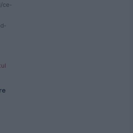
d/ce-
ad-
re