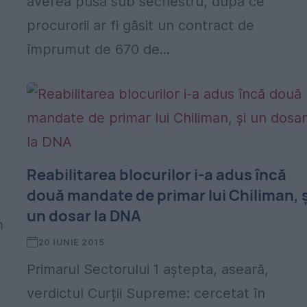
averea pusă sub sechestru, după ce
procurorii ar fi găsit un contract de
împrumut de 670 de...
Reabilitarea blocurilor i-a adus încă
două mandate de primar lui Chiliman, ș
un dosar la DNA
m
20 IUNIE 2015
Primarul Sectorului 1 aștepta, aseară,
verdictul Curții Supreme: cercetat în