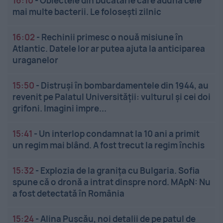
16:10
-
Obiectele din bucătărie care adună cele
mai multe bacterii. Le folosești zilnic
16:02
-
Rechinii primesc o nouă misiune în
Atlantic. Datele lor ar putea ajuta la anticiparea
uraganelor
15:50
-
Distruși în bombardamentele din 1944, au
revenit pe Palatul Universității: vulturul și cei doi
grifoni. Imagini impre...
15:41
-
Un interlop condamnat la 10 ani a primit
un regim mai blând. A fost trecut la regim închis
15:32
-
Explozia de la granița cu Bulgaria. Sofia
spune că o dronă a intrat dinspre nord. MApN: Nu
a fost detectată în România
15:24
-
Alina Pușcău, noi detalii de pe patul de