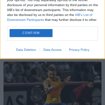
disclosure of your personal information by third parties on the
23 IULIE 2025
IAB’s list of downstream participants. This information may
also be disclosed by us to third parties on the
IAB’s List of
Venus Williams devine cea mai în vârstă
Downstream Participants
that may further disclose it to other
third parties.
jucătoare care obține o victorie la simplu,
CONFIRM
într-un turneu WTA. S-a întâmplat, marți, în
turneul Washington Open, unde a învins-o
pe jucătoarea Peyton...
Data Deletion
Data Access
Privacy Policy