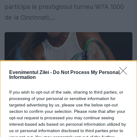
participa la prestigiosul turneu WTA 1000
de la Cincinnati,...
Evenimentul Zilei -
Do Not Process My Personal
Information
If you wish to opt-out of the sale, sharing to third parties, or
processing of your personal or sensitive information for
targeted advertising by us, please use the below opt-out
section to confirm your selection. Please note that after your
Venus Williams devine cea mai în vârstă
opt-out request is processed you may continue seeing
interest-based ads based on personal information utilized by
jucătoare care câștigă într-un turneu
us or personal information disclosed to third parties prior to
WTA
your opt-out. You may separately opt-out of the further