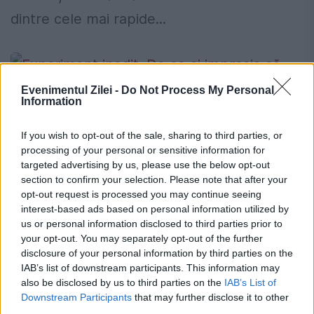
dintre cele mai rapide...
Evenimentul Zilei -
Do Not Process My Personal
Information
If you wish to opt-out of the sale, sharing to third parties, or
Experiment inedit. De ce ai impresia că
processing of your personal or sensitive information for
timpul trece mai greu atunci când
targeted advertising by us, please use the below opt-out
section to confirm your selection. Please note that after your
călătorești cu trenul
opt-out request is processed you may continue seeing
interest-based ads based on personal information utilized by
20 IULIE 2025
us or personal information disclosed to third parties prior to
your opt-out. You may separately opt-out of the further
Pentru mulți oameni, senzația că o scurtă
disclosure of your personal information by third parties on the
călătorie cu trenul sau metroul pare mult
IAB’s list of downstream participants. This information may
also be disclosed by us to third parties on the
IAB’s List of
mai lungă decât în realitate este
Downstream Participants
that may further disclose it to other
third parties.