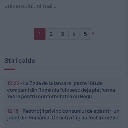
universului, ci mai...
»
1
2
3
4
5
Stiri calde
12:22
-
La 7 zile de la lansare, peste 100 de
companii din România folosesc deja platforma
Yvora pentru conformitatea cu Regu...
12:16
-
Restricții privind consumul de apă într-un
județ din România. Ce activități au fost interzise