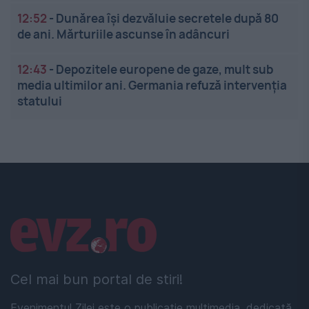
12:52
-
Dunărea își dezvăluie secretele după 80
de ani. Mărturiile ascunse în adâncuri
12:43
-
Depozitele europene de gaze, mult sub
media ultimilor ani. Germania refuză intervenția
statului
Linkuri utile
Cel mai bun portal de stiri!
Evenimentul Zilei este o publicație multimedia, dedicată