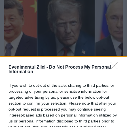
Evenimentul Zilei -
Do Not Process My Personal
Information
Statele Unite reiau dialogul nuclear cu
Rusia și China, la Geneva
If you wish to opt-out of the sale, sharing to third parties, or
processing of your personal or sensitive information for
24 FEBRUARIE 2026
targeted advertising by us, please use the below opt-out
Statele Unite au reluat în această
section to confirm your selection. Please note that after your
opt-out request is processed you may continue seeing
săptămână dialogul diplomatic pe tema
interest-based ads based on personal information utilized by
us or personal information disclosed to third parties prior to
controlului armelor nucleare, organizând la
your opt-out. You may separately opt-out of the further