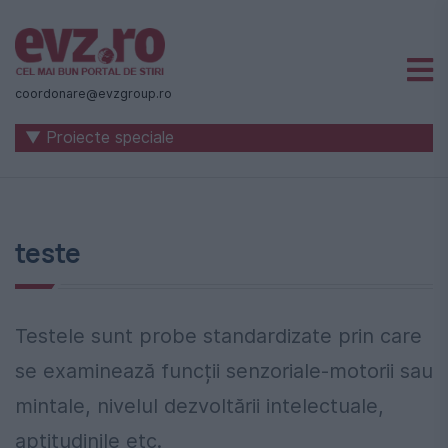
Știri
naționale
coordonare@evzgroup.ro
și
▼ Proiecte speciale
internaționale
|
România
teste
-
Evenimentul
Testele sunt probe standardizate prin care
Zilei
se examinează funcții senzoriale-motorii sau
mintale, nivelul dezvoltării intelectuale,
aptitudinile etc.