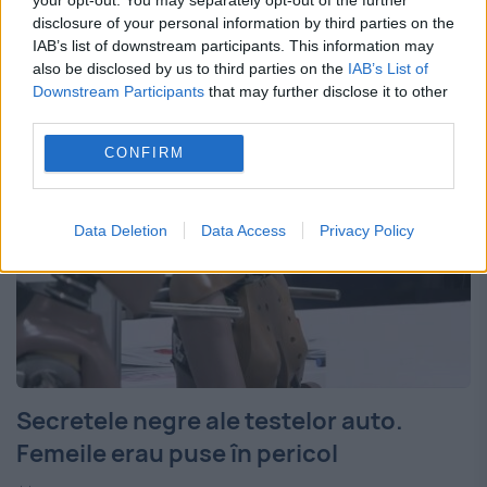
Geneva o serie de întâlniri cu delegații din
disclosure of your personal information by third parties on the
IAB’s list of downstream participants. This information may
Rusia și China, potrivit Reuters. Demersul...
also be disclosed by us to third parties on the
IAB’s List of
Downstream Participants
that may further disclose it to other
third parties.
CONFIRM
Data Deletion
Data Access
Privacy Policy
Secretele negre ale testelor auto.
Femeile erau puse în pericol