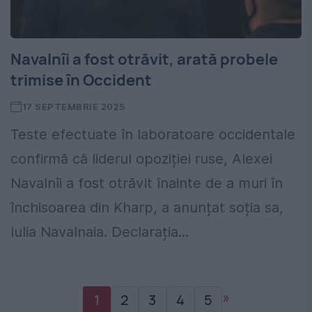
Navalnîi a fost otrăvit, arată probele
trimise în Occident
17 SEPTEMBRIE 2025
Teste efectuate în laboratoare occidentale
confirmă că liderul opoziției ruse, Alexei
Navalnîi a fost otrăvit înainte de a muri în
închisoarea din Kharp, a anunțat soția sa,
Iulia Navalnaia. Declarația...
»
1
2
3
4
5