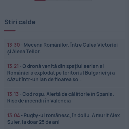
Stiri calde
13:30
-
Mecena Românilor. Între Calea Victoriei
și Aleea Teilor.
13:21
-
O dronă venită din spațiul aerian al
României a explodat pe teritoriul Bulgariei și a
căzut într-un lan de floarea so...
13:13
-
Cod roșu. Alertă de călătorie în Spania.
Risc de incendii în Valencia
13:04
-
Rugby-ul românesc, în doliu. A murit Alex
Șuler, la doar 25 de ani