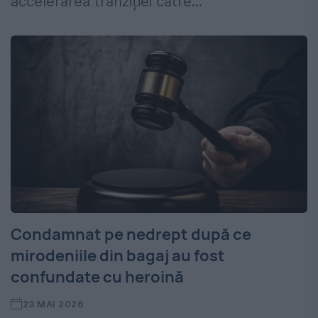
accelerarea tranziției către...
Condamnat pe nedrept după ce
mirodeniile din bagaj au fost
confundate cu heroină
23 MAI 2026