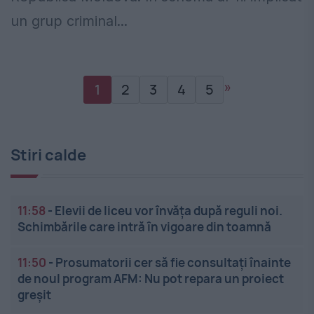
un grup criminal...
»
1
2
3
4
5
Stiri calde
11:58
-
Elevii de liceu vor învăța după reguli noi.
Schimbările care intră în vigoare din toamnă
11:50
-
Prosumatorii cer să fie consultați înainte
de noul program AFM: Nu pot repara un proiect
greșit