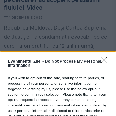
fiului ei. Video
4 DECEMBRIE 2025
Republica Moldova. Deşi Curtea Supremă
de Justiţie l-a condamnat irevocabil pe cel
care i-a omorât fiul cu 12 ani în urmă,
Eugenia Ceban, o moldoveancă stabilită de
Evenimentul Zilei -
Do Not Process My Personal
mai mulţi ani...
Information
If you wish to opt-out of the sale, sharing to third parties, or
processing of your personal or sensitive information for
targeted advertising by us, please use the below opt-out
section to confirm your selection. Please note that after your
opt-out request is processed you may continue seeing
interest-based ads based on personal information utilized by
us or personal information disclosed to third parties prior to
your opt-out. You may separately opt-out of the further