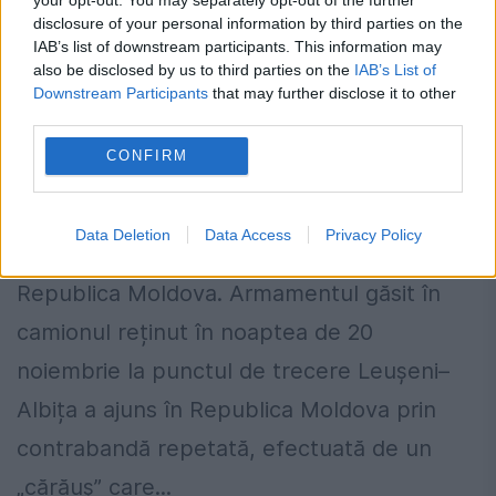
disclosure of your personal information by third parties on the
IAB’s list of downstream participants. This information may
also be disclosed by us to third parties on the
IAB’s List of
Downstream Participants
that may further disclose it to other
third parties.
Schema de contrabandă din spatele
CONFIRM
camionului oprit la Albița. Arme aduse
repetat din Ucraina de un „cărăuș”
Data Deletion
Data Access
Privacy Policy
26 NOIEMBRIE 2025
Republica Moldova. Armamentul găsit în
camionul reținut în noaptea de 20
noiembrie la punctul de trecere Leușeni–
Albița a ajuns în Republica Moldova prin
contrabandă repetată, efectuată de un
„cărăuș” care...