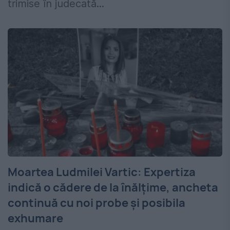
trimise în judecată...
Moartea Ludmilei Vartic: Expertiza
indică o cădere de la înălțime, ancheta
continuă cu noi probe și posibila
exhumare