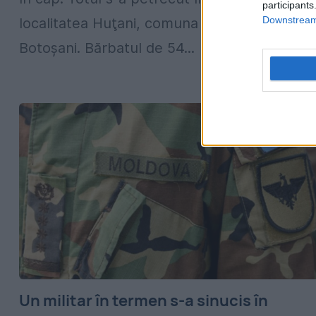
participants
Downstream 
localitatea Huţani, comuna Vlădeni, judeţul
Botoşani. Bărbatul de 54...
Un militar în termen s-a sinucis în