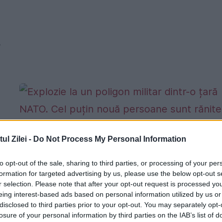
.
Explozie la un poligon militar dintr-o
l Zilei -
Do Not Process My Personal Information
țară NATO. Cel puțin nouă persoane
sunt rănite
to opt-out of the sale, sharing to third parties, or processing of your per
formation for targeted advertising by us, please use the below opt-out s
17 IUNIE 2024
r selection. Please note that after your opt-out request is processed y
i
eing interest-based ads based on personal information utilized by us or
O explozie a avut loc la un poligon militar
disclosed to third parties prior to your opt-out. You may separately opt-
losure of your personal information by third parties on the IAB’s list of
situat într-o țară membră a Alianței Nord-