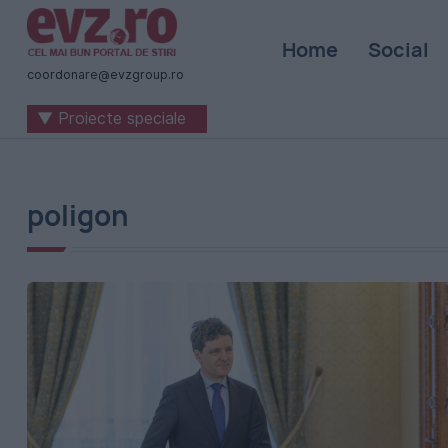
Știri
Home
Social
naționale
coordonare@evzgroup.ro
și
▼ Proiecte speciale
internaționale
|
România
poligon
-
Evenimentul
Zilei