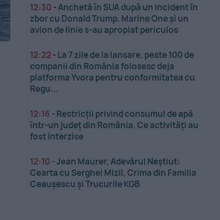
12:30
-
Anchetă în SUA după un incident în
zbor cu Donald Trump. Marine One și un
avion de linie s-au apropiat periculos
12:22
-
La 7 zile de la lansare, peste 100 de
companii din România folosesc deja
platforma Yvora pentru conformitatea cu
Regu...
12:16
-
Restricții privind consumul de apă
într-un județ din România. Ce activități au
fost interzise
e
12:10
-
Jean Maurer, Adevărul Neștiut:
Cearta cu Serghei Mizil, Crima din Familia
Ceaușescu și Trucurile KGB