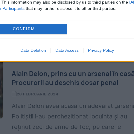
. This information may also be disclosed by us to third parties on the
IA
Atlantice (NATO). Potrivit informațiilor, cel
Participants
that may further disclose it to other third parties.
puțin nouă persoane au fost rănite. Exploz
a declanșat o...
CONFIRM
Data Deletion
Data Access
Privacy Policy
Alain Delon, prins cu un arsenal în casă
Procurorii au deschis dosar penal
28 FEBRUARIE 2024
Alain Delon avea acasă un adevărat „arsena
Polițiștii i-au percheziționat locuința și au
reținut zeci de arme de foc, pe care le