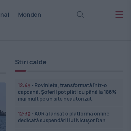
onal
Monden
Stiri calde
12:49
-
Rovinieta, transformată într-o
capcană. Șoferii pot plăti cu până la 186%
mai mult pe un site neautorizat
12:39
-
AUR a lansat o platformă online
dedicată suspendării lui Nicușor Dan