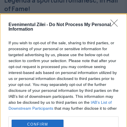
Legendă a sportului românesc, în Hall
of Fame!
13 SEPTEMBRIE 2019
Evenimentul Zilei -
Do Not Process My Personal
Information
Dacă nu prea mai avem multe motive de
mândrie în sportul de azi, măcar cu gloriile
If you wish to opt-out of the sale, sharing to third parties, or
processing of your personal or sensitive information for
de altădată să ne lăudăm. Dacă nu prea mai
targeted advertising by us, please use the below opt-out
avem multe motive de mândrie...
section to confirm your selection. Please note that after your
opt-out request is processed you may continue seeing
interest-based ads based on personal information utilized by
us or personal information disclosed to third parties prior to
your opt-out. You may separately opt-out of the further
disclosure of your personal information by third parties on the
IAB’s list of downstream participants. This information may
also be disclosed by us to third parties on the
IAB’s List of
Downstream Participants
that may further disclose it to other
third parties.
CONFIRM