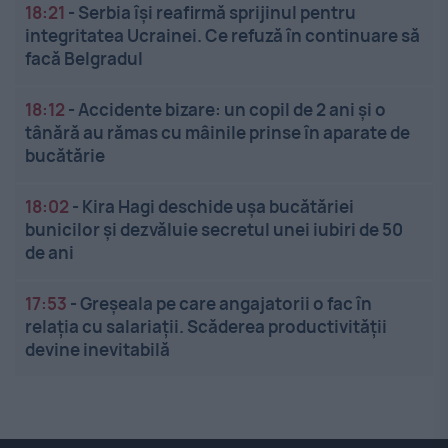
18:21
-
Serbia își reafirmă sprijinul pentru
integritatea Ucrainei. Ce refuză în continuare să
facă Belgradul
18:12
-
Accidente bizare: un copil de 2 ani și o
tânără au rămas cu mâinile prinse în aparate de
bucătărie
18:02
-
Kira Hagi deschide ușa bucătăriei
bunicilor și dezvăluie secretul unei iubiri de 50
de ani
17:53
-
Greșeala pe care angajatorii o fac în
relația cu salariații. Scăderea productivității
devine inevitabilă