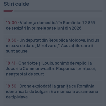
Stiri calde
19:00
-
Violența domestică în România: 72.859
de sesizări în primele șase luni din 2026
18:50
-
Un deputat din Republica Moldova, inclus
în baza de date „Mirotvoreț”. Acuzațiile care îi
sunt aduse
18:41
-
Charlotte și Louis, schimb de replici la
Jocurile Commonwealth. Răspunsul prințesei,
neașteptat de scurt
18:30
-
Drona explodată la granița cu România,
identificată de bulgari: E o momeală ucraineană
de tip Maya