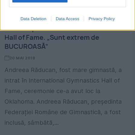
Data Deletion
Data Access
Privacy Policy
O mare sportivă din România a intrat în
Hall of Fame. „Sunt extrem de
BUCUROASĂ”
20 MAI 2018
Andreea Răducan, fost mare gimnastă, a
intrat în International Gymnastics Hall of
Fame, ceremonie ce-a avut loc la
Oklahoma. Andreea Răducan, președinta
Federației Române de Gimnastică, a fost
inclusă, sâmbătă,...