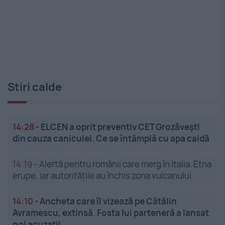
Stiri calde
14:28
-
ELCEN a oprit preventiv CET Grozăveşti
din cauza caniculei. Ce se întâmplă cu apa caldă
14:19
-
Alertă pentru românii care merg în Italia. Etna
erupe, iar autoritățile au închis zona vulcanului
14:10
-
Ancheta care îl vizează pe Cătălin
Avramescu, extinsă. Fosta lui parteneră a lansat
noi acuzații