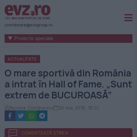
Știri
naționale
coordonare@evzgroup.ro
și
▼ Proiecte speciale
internaționale
|
ACTUALITATE
România
O mare sportivă din România
-
a intrat în Hall of Fame. „Sunt
Evenimentul
extrem de BUCUROASĂ”
Zilei
Nicolae Comănescu
20 mai 2018, 16:31
COMENTEAZĂ ȘTIREA