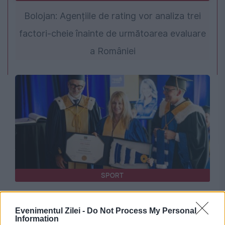
Bolojan: Agențiile de rating vor analiza trei
factori-cheie înainte de următoarea evaluare
a României
SPORT
Nadia Comăneci a primit tilul de Doctor
Evenimentul Zilei -
Do Not Process My Personal
Honoris Causa la Montreal
Information