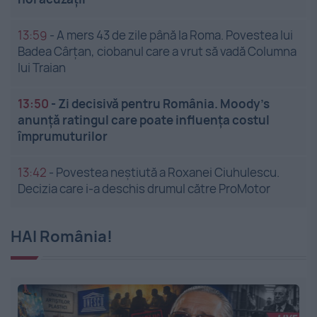
13:59
-
A mers 43 de zile până la Roma. Povestea lui
Badea Cârțan, ciobanul care a vrut să vadă Columna
lui Traian
13:50
-
Zi decisivă pentru România. Moody’s
anunță ratingul care poate influența costul
împrumuturilor
13:42
-
Povestea neștiută a Roxanei Ciuhulescu.
Decizia care i-a deschis drumul către ProMotor
HAI România!