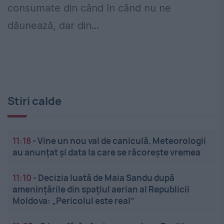
consumate din când în când nu ne
dăunează, dar din...
Stiri calde
11:18
-
Vine un nou val de caniculă. Meteorologii
au anunțat și data la care se răcorește vremea
11:10
-
Decizia luată de Maia Sandu după
amenințările din spațiul aerian al Republicii
Moldova: „Pericolul este real”