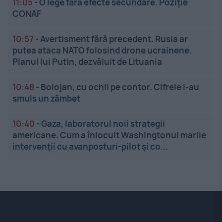
11:05
-
O lege fără efecte secundare. Poziție
CONAF
10:57
-
Avertisment fără precedent. Rusia ar
putea ataca NATO folosind drone ucrainene.
Planul lui Putin, dezvăluit de Lituania
10:48
-
Bolojan, cu ochii pe contor. Cifrele i-au
smuls un zâmbet
10:40
-
Gaza, laboratorul noii strategii
americane. Cum a înlocuit Washingtonul marile
intervenții cu avanposturi-pilot și co...