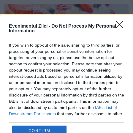
Evenimentul Zilei -
Do Not Process My Personal
Information
If you wish to opt-out of the sale, sharing to third parties, or
processing of your personal or sensitive information for
targeted advertising by us, please use the below opt-out
section to confirm your selection. Please note that after your
opt-out request is processed you may continue seeing
interest-based ads based on personal information utilized by
us or personal information disclosed to third parties prior to
Rețetă de Waffe cu fructe de pădure. O
your opt-out. You may separately opt-out of the further
gustare savuroasă și rapid de făcut
disclosure of your personal information by third parties on the
IAB’s list of downstream participants. This information may
18 IUNIE 2023
also be disclosed by us to third parties on the
IAB’s List of
Downstream Participants
that may further disclose it to other
Waffele sunt o delicioasă opțiune pentru
third parties.
micul dejun sau o gustare după masa de
CONFIRM