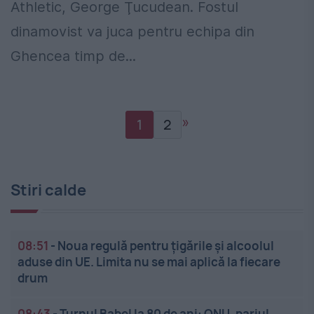
Athletic, George Ţucudean. Fostul
dinamovist va juca pentru echipa din
Ghencea timp de...
»
1
2
Stiri calde
08:51
-
Noua regulă pentru țigările și alcoolul
aduse din UE. Limita nu se mai aplică la fiecare
drum
08:43
-
Turnul Babel la 80 de ani: ONU, pariul