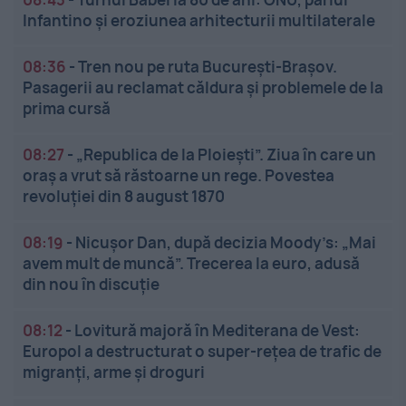
Infantino și eroziunea arhitecturii multilaterale
08:36
-
Tren nou pe ruta București-Brașov.
Pasagerii au reclamat căldura și problemele de la
prima cursă
08:27
-
„Republica de la Ploiești”. Ziua în care un
oraș a vrut să răstoarne un rege. Povestea
revoluției din 8 august 1870
08:19
-
Nicușor Dan, după decizia Moody’s: „Mai
avem mult de muncă”. Trecerea la euro, adusă
din nou în discuție
08:12
-
Lovitură majoră în Mediterana de Vest:
Europol a destructurat o super-rețea de trafic de
migranți, arme și droguri