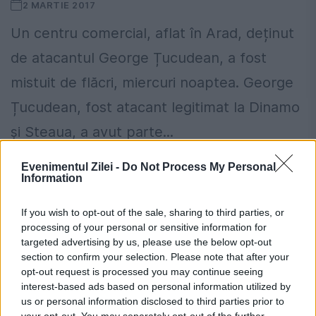
2 MARTIE 2017
Un centru comercial, aflat în Arad, deținut
de atacantul George Țucudean, a fost
mistuit de flăcri, miercuri noaptea. George
Țucudean, fost atacant legitimat la Dinamo
și Steaua, a avut parte...
Evenimentul Zilei -
Do Not Process My Personal
Information
If you wish to opt-out of the sale, sharing to third parties, or
processing of your personal or sensitive information for
targeted advertising by us, please use the below opt-out
section to confirm your selection. Please note that after your
opt-out request is processed you may continue seeing
interest-based ads based on personal information utilized by
us or personal information disclosed to third parties prior to
your opt-out. You may separately opt-out of the further