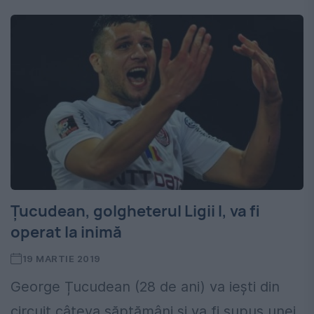
Țucudean, golgheterul Ligii I, va fi
operat la inimă
19 MARTIE 2019
George Țucudean (28 de ani) va iești din
circuit câteva săptămâni și va fi supus unei