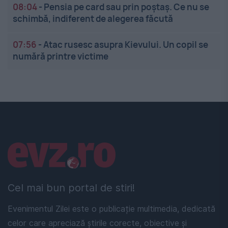
08:04
-
Pensia pe card sau prin poștaș. Ce nu se
schimbă, indiferent de alegerea făcută
07:56
-
Atac rusesc asupra Kievului. Un copil se
numără printre victime
Linkuri utile
Cel mai bun portal de stiri!
Evenimentul Zilei este o publicație multimedia, dedicată
celor care apreciază știrile corecte, obiective și