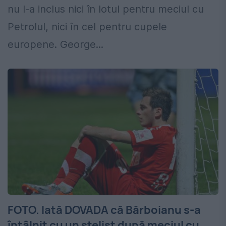
nu l-a inclus nici în lotul pentru meciul cu
Petrolul, nici în cel pentru cupele
europene. George...
FOTO. Iată DOVADA că Bărboianu s-a
întâlnit cu un stelist după meciul cu