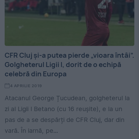
CFR Cluj și-a putea pierde „vioara întâi”.
Golgheterul Ligii I, dorit de o echipă
celebră din Europa
4 APRILIE 2019
Atacanul George Țucudean, golgheterul la
zi al Ligii I Betano (cu 16 reușite), e la un
pas de a se despărți de CFR Cluj, dar din
vară. În iarnă, pe...