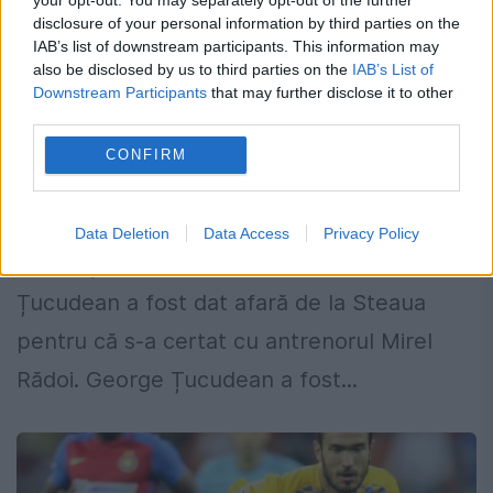
disclosure of your personal information by third parties on the
IAB’s list of downstream participants. This information may
S-a aflat motivul pentru care George
also be disclosed by us to third parties on the
IAB’s List of
Downstream Participants
that may further disclose it to other
Țucudean a fost CONCEDIAT de Mirel
third parties.
Rădoi
CONFIRM
21 IULIE 2015
Ion Crăciunescu, fost mare arbitru
Data Deletion
Data Access
Privacy Policy
internaționale, a dezvăluit că George
Țucudean a fost dat afară de la Steaua
pentru că s-a certat cu antrenorul Mirel
Rădoi. George Țucudean a fost...