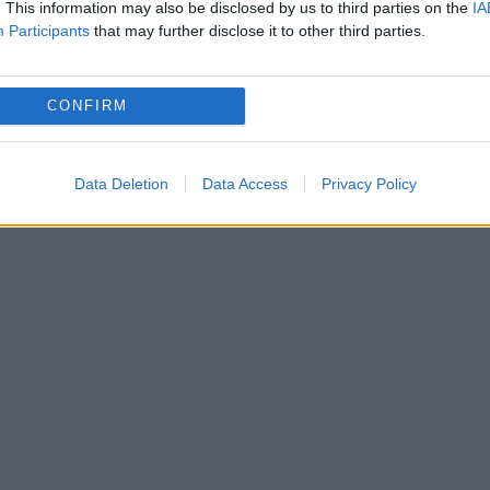
mari specialiști și i s-a recomandat ablația”, a
. This information may also be disclosed by us to third parties on the
IA
Participants
that may further disclose it to other third parties.
ichtsteiner sunt doi dintre fotbaliștii care au
CONFIRM
emănătoare.
Data Deletion
Data Access
Privacy Policy