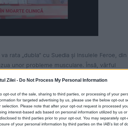
va rata „dubla” cu Suedia și Insulele Feroe, din
azua unor probleme musculare. Însă, vârful
ă. Fanatik.ro a dezvăluit că Țucudean trebuie să
l Zilei -
Do Not Process My Personal Information
to opt-out of the sale, sharing to third parties, or processing of your per
he. Are palpitații și la antrenamente, dar și câ
formation for targeted advertising by us, please use the below opt-out s
r selection. Please note that after your opt-out request is processed y
din cauza asta și se oprește imediat din ce face
eing interest-based ads based on personal information utilized by us or
disclosed to third parties prior to your opt-out. You may separately opt-
ește imediat. Vă dați seama ce simte dacă s-a
losure of your personal information by third parties on the IAB’s list of