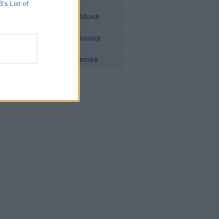
B’s List of
Moldova
Horoscop
Vremea