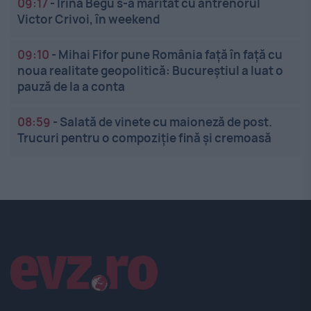
09:17
-
Irina Begu s-a măritat cu antrenorul
Victor Crivoi, în weekend
09:10
-
Mihai Fifor pune România față în față cu
noua realitate geopolitică: Bucureștiul a luat o
pauză de la a conta
08:59
-
Salată de vinete cu maioneză de post.
Trucuri pentru o compoziție fină și cremoasă
Linkuri utile