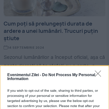
Cum poți să prelungești durata de
ardere a unei lumânări. Trucuri puțin
știute
14 SEPTEMBRIE 2024
Sezonul lumânărilor a început oficial, așa că
poate dorești să te răsfeți cu o carte, o
pătură și să admiri flacăra unei lumânări
Evenimentul Zilei -
Do Not Process My Personal
Information
parfumate. Totuși, prețul lumânărilor de
designer poate...
If you wish to opt-out of the sale, sharing to third parties, or
processing of your personal or sensitive information for
targeted advertising by us, please use the below opt-out
section to confirm your selection. Please note that after your