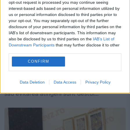
opt-out request is processed you may continue seeing
interest-based ads based on personal information utilized by
us or personal information disclosed to third parties prior to
Atenție la limbajul corpului. Ce gest
your opt-out. You may separately opt-out of the further
disclosure of your personal information by third parties on the
subtil arată că cineva nu te place
IAB’s list of downstream participants. This information may
also be disclosed by us to third parties on the
IAB’s List of
7 SEPTEMBRIE 2024
Downstream Participants
that may further disclose it to other
third parties.
Îți poți da seama dacă cineva se bucură sau
CONFIRM
nu de compania ta doar evaluându-i
limbajul corpului. Anumite gesturi precum
Data Deletion
Data Access
Privacy Policy
rotirea ochilor, distanța fizică, întoarcerea
sau evitarea atingerii sunt destul...