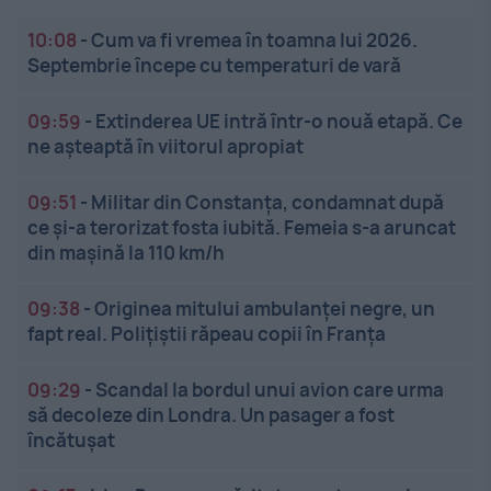
10:08
-
Cum va fi vremea în toamna lui 2026.
Septembrie începe cu temperaturi de vară
09:59
-
Extinderea UE intră într-o nouă etapă. Ce
ne așteaptă în viitorul apropiat
09:51
-
Militar din Constanța, condamnat după
ce și-a terorizat fosta iubită. Femeia s-a aruncat
din mașină la 110 km/h
09:38
-
Originea mitului ambulanței negre, un
fapt real. Polițiștii răpeau copii în Franța
09:29
-
Scandal la bordul unui avion care urma
să decoleze din Londra. Un pasager a fost
încătușat