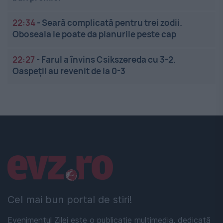
22:34
-
Seară complicată pentru trei zodii.
Oboseala le poate da planurile peste cap
22:27
-
Farul a învins Csikszereda cu 3-2.
Oaspeții au revenit de la 0-3
Linkuri utile
Cel mai bun portal de stiri!
Evenimentul Zilei este o publicație multimedia, dedicată