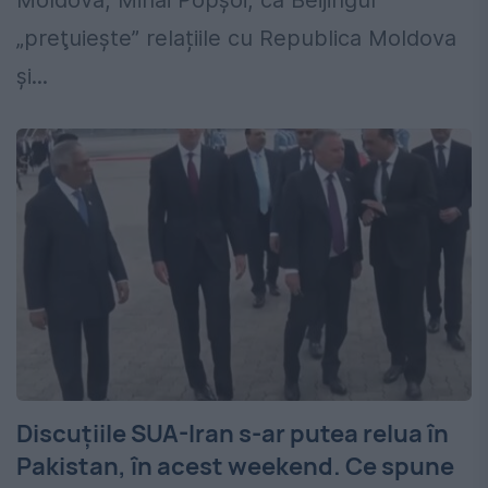
Moldova, Mihai Popșoi, că Beijingul
„preţuieşte” relațiile cu Republica Moldova
și...
Discuțiile SUA-Iran s-ar putea relua în
Pakistan, în acest weekend. Ce spune