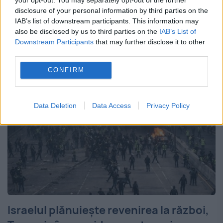
perfectare, a relatat luni Associated
disclosure of your personal information by third parties on the
IAB’s list of downstream participants. This information may
Press. Noile negocieri ar putea avea loc
also be disclosed by us to third parties on the
IAB’s List of
Downstream Participants
that may further disclose it to other
chiar...
third parties.
CONFIRM
Data Deletion
Data Access
Privacy Policy
Israelul plănuiește revenirea la război,