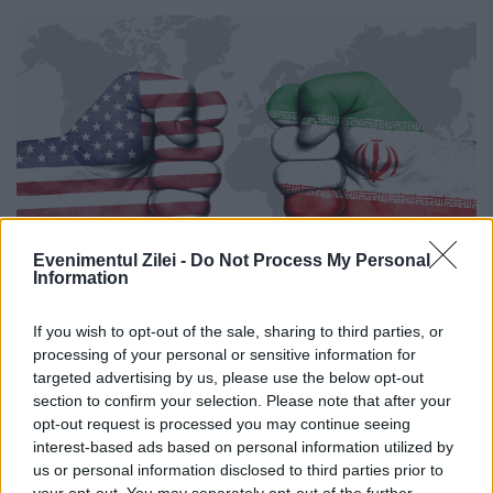
Evenimentul Zilei -
Do Not Process My Personal
Information
Posibilă reluare a discuțiilor SUA-Iran,
If you wish to opt-out of the sale, sharing to third parties, or
în cursul zilei de joi
processing of your personal or sensitive information for
targeted advertising by us, please use the below opt-out
14 APRILIE 2026
section to confirm your selection. Please note that after your
opt-out request is processed you may continue seeing
O a doua rundă de discuții față în față între
interest-based ads based on personal information utilized by
us or personal information disclosed to third parties prior to
Iran și Statele Unite este în curs de
your opt-out. You may separately opt-out of the further