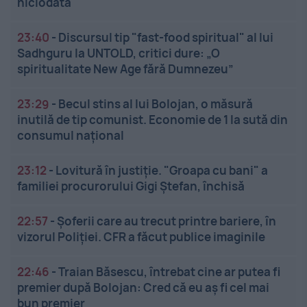
niciodată
23:40
-
Discursul tip "fast-food spiritual" al lui
Sadhguru la UNTOLD, critici dure: „O
spiritualitate New Age fără Dumnezeu”
23:29
-
Becul stins al lui Bolojan, o măsură
inutilă de tip comunist. Economie de 1 la sută din
consumul național
23:12
-
Lovitură în justiție. "Groapa cu bani" a
familiei procurorului Gigi Ștefan, închisă
22:57
-
Șoferii care au trecut printre bariere, în
vizorul Poliției. CFR a făcut publice imaginile
22:46
-
Traian Băsescu, întrebat cine ar putea fi
premier după Bolojan: Cred că eu aș fi cel mai
bun premier