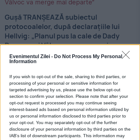
Gușă TRANȘEAZĂ subiectul
protocoalelor, după declarațiile lui
Hellvig: „Planul pus la cale de Dady
Dragnea și Vâlvoc va merge mai
departe”
Evenimentul Zilei -
Do Not Process My Personal
Information
24 AUGUST 2018
If you wish to opt-out of the sale, sharing to third parties, or
Consultantul politic Cozmin Gușă a
processing of your personal or sensitive information for
reacționat, vineri seară, la Realitatea TV,
targeted advertising by us, please use the below opt-out
section to confirm your selection. Please note that after your
după declarațiile făcute de șeful SRI,
opt-out request is processed you may continue seeing
interest-based ads based on personal information utilized by
Eduard Hellvig în legătură cu protocoalele
us or personal information disclosed to third parties prior to
secrete. Gușă a precizat că lămuririle erau...
your opt-out. You may separately opt-out of the further
disclosure of your personal information by third parties on the
IAB’s list of downstream participants. This information may