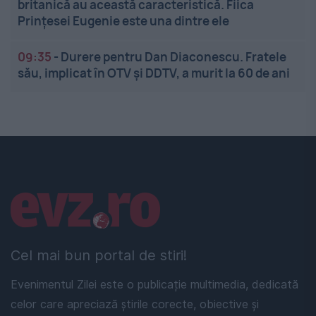
britanică au această caracteristică. Fiica
Prințesei Eugenie este una dintre ele
09:35
-
Durere pentru Dan Diaconescu. Fratele
său, implicat în OTV și DDTV, a murit la 60 de ani
Linkuri utile
Cel mai bun portal de stiri!
Evenimentul Zilei este o publicație multimedia, dedicată
celor care apreciază știrile corecte, obiective și