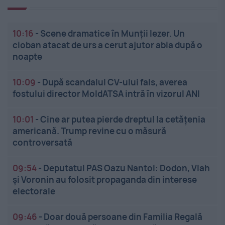
10:16
-
Scene dramatice în Munții Iezer. Un
cioban atacat de urs a cerut ajutor abia după o
noapte
10:09
-
După scandalul CV-ului fals, averea
fostului director MoldATSA intră în vizorul ANI
10:01
-
Cine ar putea pierde dreptul la cetățenia
americană. Trump revine cu o măsură
controversată
09:54
-
Deputatul PAS Oazu Nantoi: Dodon, Vlah
și Voronin au folosit propaganda din interese
electorale
09:46
-
Doar două persoane din Familia Regală