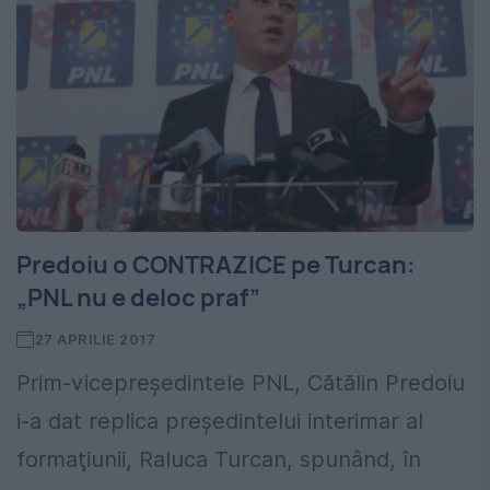
Predoiu o CONTRAZICE pe Turcan:
„PNL nu e deloc praf”
27 APRILIE 2017
Prim-vicepreşedintele PNL, Cătălin Predoiu
i-a dat replica preşedintelui interimar al
formaţiunii, Raluca Turcan, spunând, în