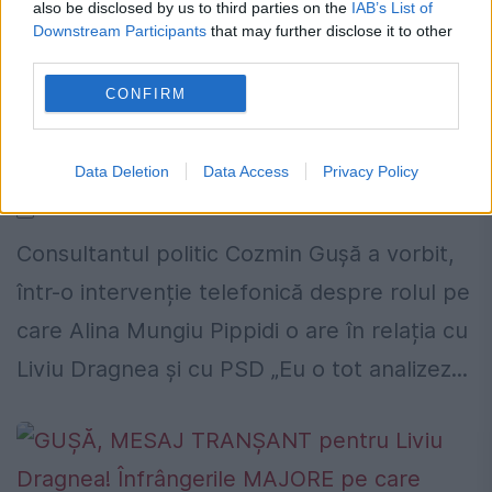
also be disclosed by us to third parties on the
IAB’s List of
Downstream Participants
that may further disclose it to other
third parties.
CONFIRM
Cozmin Gușă: „Alina Mungiu Pippidi
este cel mai puternic aliat al lui
Dragnea"
Data Deletion
Data Access
Privacy Policy
6 AUGUST 2018
Consultantul politic Cozmin Gușă a vorbit,
într-o intervenție telefonică despre rolul pe
care Alina Mungiu Pippidi o are în relația cu
Liviu Dragnea și cu PSD „Eu o tot analizez...