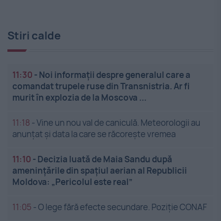
Stiri calde
11:30
-
Noi informații despre generalul care a
comandat trupele ruse din Transnistria. Ar fi
murit în explozia de la Moscova ...
11:18
-
Vine un nou val de caniculă. Meteorologii au
anunțat și data la care se răcorește vremea
11:10
-
Decizia luată de Maia Sandu după
amenințările din spațiul aerian al Republicii
Moldova: „Pericolul este real”
11:05
-
O lege fără efecte secundare. Poziție CONAF