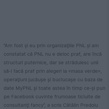
”Am fost şi eu prin organizaţiile PNL şi am
constatat că PNL nu e deloc praf, are încă
structuri puternice, dar se străduiesc unii
să-l facă praf prin alegeri la «masa verde»,
operaţiuni jucăușe şi buclucaşe cu baza de
date MyPNL şi toate astea în timp ce-şi pun
pe Facebook cuvinte frumoase ticluite de
consultanţi fancy”, a scris Cătălin Predoiu