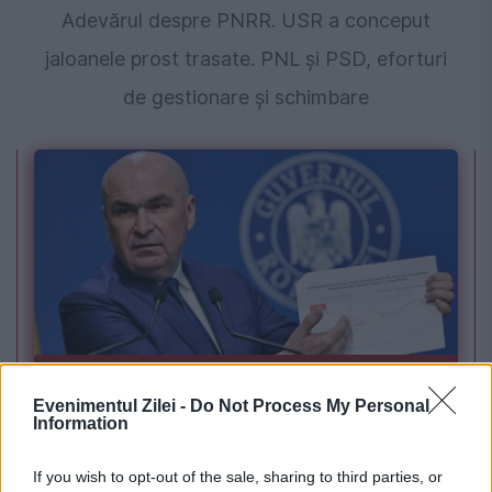
Adevărul despre PNRR. USR a conceput
jaloanele prost trasate. PNL și PSD, eforturi
de gestionare și schimbare
POLITICA
Evenimentul Zilei -
Do Not Process My Personal
Bolojan: Agențiile de rating vor analiza trei
Information
factori-cheie înainte de următoarea evaluare
If you wish to opt-out of the sale, sharing to third parties, or