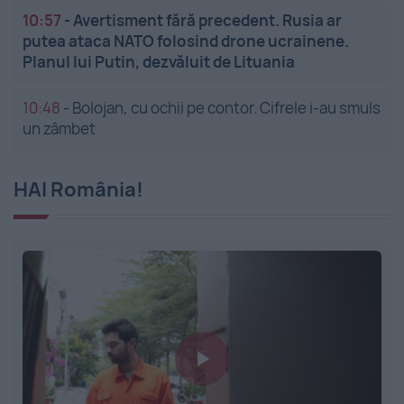
10:57
-
Avertisment fără precedent. Rusia ar
putea ataca NATO folosind drone ucrainene.
Planul lui Putin, dezvăluit de Lituania
10:48
-
Bolojan, cu ochii pe contor. Cifrele i-au smuls
un zâmbet
HAI România!