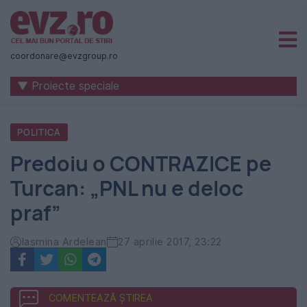
Știri
naționale
coordonare@evzgroup.ro
și
▼ Proiecte speciale
internaționale
|
POLITICA
România
Predoiu o CONTRAZICE pe
-
Turcan: „PNL nu e deloc
Evenimentul
praf”
Zilei
Iasmina Ardelean
27 aprilie 2017, 23:22
COMENTEAZĂ ȘTIREA