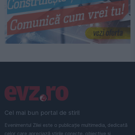
Linkuri utile
Cel mai bun portal de stiri!
Evenimentul Zilei este o publicație multimedia, dedicată
celor care apreciază știrile corecte, obiective și