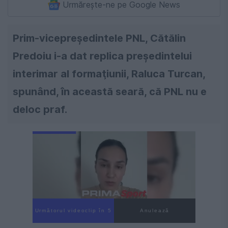
Urmărește-ne pe Google News
Prim-vicepreşedintele PNL, Cătălin
Predoiu i-a dat replica preşedintelui
interimar al formaţiunii, Raluca Turcan,
spunând, în această seară, că PNL nu e
deloc praf.
Următorul videoclip în 4
Anulează