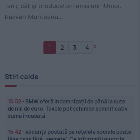
fanii, cât şi producătorii emisiunii iUmor.
Răzvan Munteanu...
»
1
2
3
4
Stiri calde
15:52
-
BMW oferă indemnizații de până la sute
de mii de euro. Taxele pot schimba semnificativ
suma încasată
15:42
-
Vacanța postată pe rețelele sociale poate
lăsa casa fără „secrete”. Ce informații ajung la