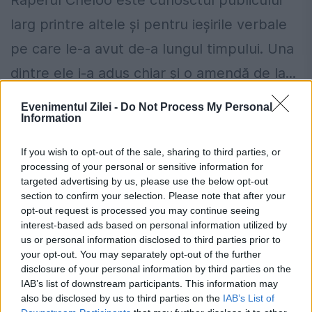
Raperul Cheloo este cunosctul publicului
larg printre altele și pentru ieșirile verbale
pe care le-a avut de-a lungul timpului. Una
dintre ele i-a adus chiar și o amendă de la...
Evenimentul Zilei -
Do Not Process My Personal
Information
If you wish to opt-out of the sale, sharing to third parties, or
processing of your personal or sensitive information for
Victor Slav, luat peste picior de jurații
targeted advertising by us, please use the below opt-out
iUmor:„Ce ai îmbătrânit”
section to confirm your selection. Please note that after your
opt-out request is processed you may continue seeing
13 MARTIE 2024
interest-based ads based on personal information utilized by
us or personal information disclosed to third parties prior to
Victor Slav a fost ironizat în ultima ediție
your opt-out. You may separately opt-out of the further
disclosure of your personal information by third parties on the
iUmor, difuzată Antena 1. Cheloo și Cătălin
IAB’s list of downstream participants. This information may
Bordea au făcut glume pe seama fostului
also be disclosed by us to third parties on the
IAB’s List of