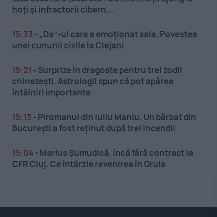
hoți și infractorii cibern...
15:33
-
„Da”-ul care a emoționat sala. Povestea
unei cununii civile la Clejani
15:21
-
Surprize în dragoste pentru trei zodii
chinezești. Astrologii spun că pot apărea
întâlniri importante
15:13
-
Piromanul din Iuliu Maniu. Un bărbat din
București a fost reținut după trei incendii
15:04
-
Marius Șumudică, încă fără contract la
CFR Cluj. Ce întârzie revenirea în Gruia