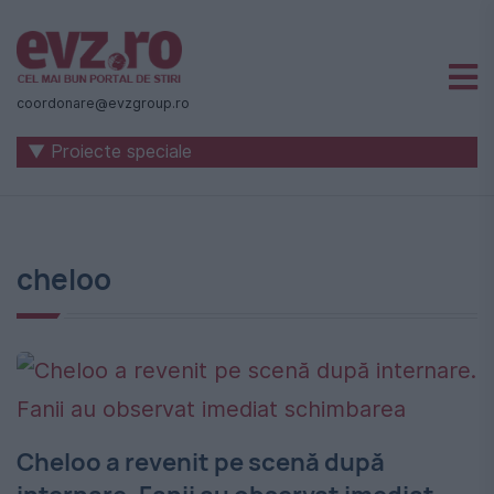
Știri
naționale
coordonare@evzgroup.ro
și
▼ Proiecte speciale
internaționale
|
România
cheloo
-
Evenimentul
Zilei
Cheloo a revenit pe scenă după