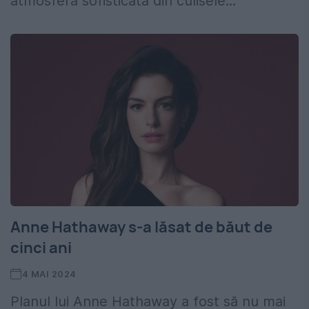
atmosfera sofisticată din culisele...
Anne Hathaway s-a lăsat de băut de
cinci ani
4 MAI 2024
Planul lui Anne Hathaway a fost să nu mai