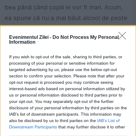
bea până când copiii ei vor fi mari. Acum,
ea spune că nu a mai băut alcool de peste
5 ani....
Evenimentul Zilei -
Do Not Process My Personal
Information
If you wish to opt-out of the sale, sharing to third parties, or
processing of your personal or sensitive information for
targeted advertising by us, please use the below opt-out
section to confirm your selection. Please note that after your
opt-out request is processed you may continue seeing
interest-based ads based on personal information utilized by
us or personal information disclosed to third parties prior to
your opt-out. You may separately opt-out of the further
disclosure of your personal information by third parties on the
IAB’s list of downstream participants. This information may
also be disclosed by us to third parties on the
IAB’s List of
Formula pentru FEMEIA PERFECTĂ.
Downstream Participants
that may further disclose it to other
third parties.