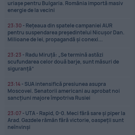
uriașe pentru Bulgaria. România importă masiv
energie de la vecini
23:30
-
Rețeaua din spatele campaniei AUR
pentru suspendarea președintelui Nicușor Dan.
Milioane de lei, propagandă și conexi...
23:23
-
Radu Miruță: „Se termină astăzi
scufundarea celor două barje, sunt măsuri de
siguranţă”
23:14
-
SUA intensifică presiunea asupra
Moscovei. Senatorii americani au aprobat noi
sancțiuni majore împotriva Rusiei
23:07
-
UTA - Rapid, 0-0. Meci fără sare și piper la
Arad. Gazdele rămân fără victorie, oaspeții sunt
neînvinși