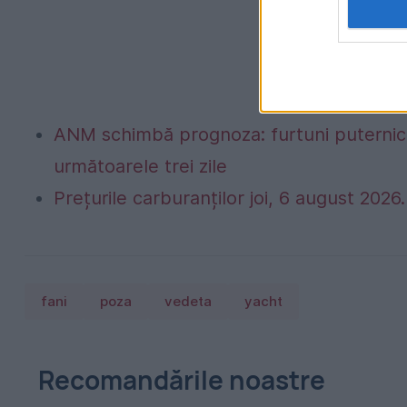
ANM schimbă prognoza: furtuni puternice
următoarele trei zile
Prețurile carburanților joi, 6 august 2026. 
fani
poza
vedeta
yacht
Recomandările noastre