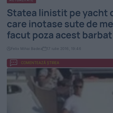
ACTUALITATE
Statea linistit pe yacht 
care inotase sute de met
facut poza acest barbat
Felix Mihai Badea
17 iulie 2016, 19:46
COMENTEAZĂ ȘTIREA