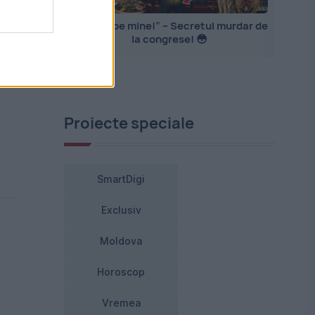
„Mă PIȘ pe mine!” – Secretul murdar de
la congrese! 😳
Proiecte speciale
SmartDigi
Exclusiv
Moldova
Horoscop
Vremea