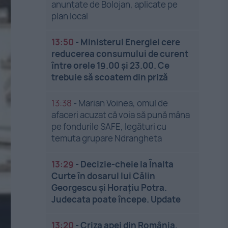
anunțate de Bolojan, aplicate pe
plan local
13:50
-
Ministerul Energiei cere
reducerea consumului de curent
între orele 19.00 și 23.00. Ce
trebuie să scoatem din priză
13:38
-
Marian Voinea, omul de
afaceri acuzat că voia să pună mâna
pe fondurile SAFE, legături cu
temuta grupare Ndrangheta
13:29
-
Decizie-cheie la Înalta
Curte în dosarul lui Călin
Georgescu și Horațiu Potra.
Judecata poate începe. Update
13:20
-
Criza apei din România,