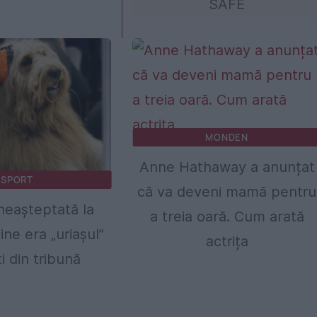
SAFE
MONDEN
Anne Hathaway a anunțat
SPORT
că va deveni mamă pentru
 neașteptată la
a treia oară. Cum arată
ine era „uriașul”
actrița
i din tribună