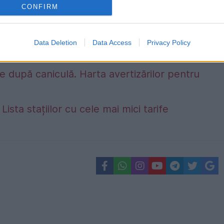
CONFIRM
Data Deletion
Data Access
Privacy Policy
 după caniculă. Harta avertizărilor pentru
Lista stațiilor cu cele mai mici tarife