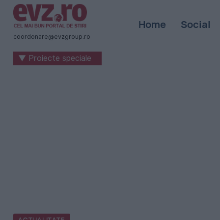
Știri
Home
Social
naționale
coordonare@evzgroup.ro
și
▼ Proiecte speciale
internaționale
|
România
-
Evenimentul
Zilei