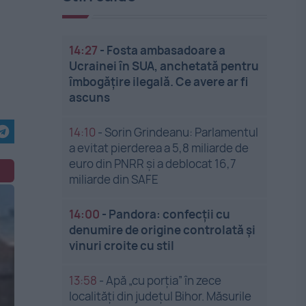
14:27
-
Fosta ambasadoare a
Ucrainei în SUA, anchetată pentru
îmbogățire ilegală. Ce avere ar fi
ascuns
14:10
-
Sorin Grindeanu: Parlamentul
a evitat pierderea a 5,8 miliarde de
euro din PNRR și a deblocat 16,7
miliarde din SAFE
14:00
-
Pandora: confecții cu
denumire de origine controlată și
vinuri croite cu stil
13:58
-
Apă „cu porția” în zece
localități din județul Bihor. Măsurile