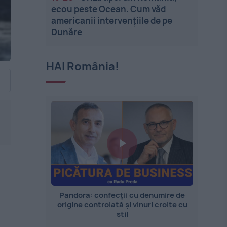
ecou peste Ocean. Cum văd
americanii intervențiile de pe
Dunăre
HAI România!
Pandora: confecții cu denumire de
origine controlată și vinuri croite cu
stil