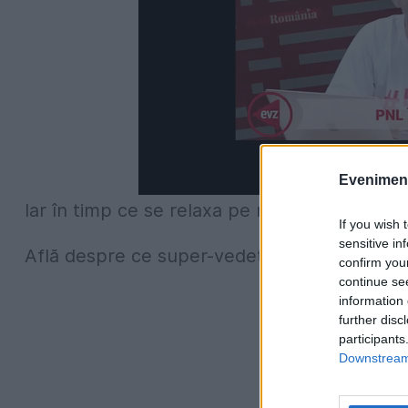
Evenimentu
Iar în timp ce se relaxa pe mare, un fan a veni
If you wish 
sensitive in
Află despre ce super-vedetă este vorba, p
confirm you
continue se
information 
further disc
participants
Downstream 