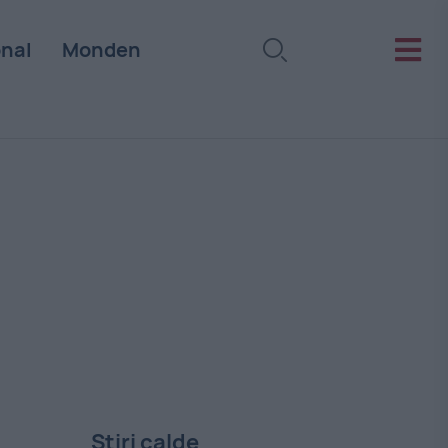
onal
Monden
Stiri calde