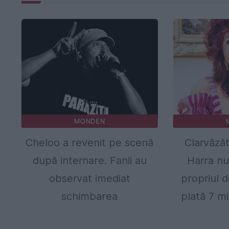
MONDEN
Cheloo a revenit pe scenă
Clarvăză
după internare. Fanii au
Harra nu
observat imediat
propriul 
schimbarea
plată 7 mi