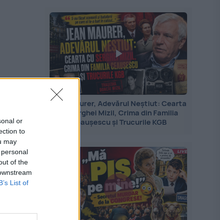
Jean Maurer, Adevărul Neștiut: Cearta
cu Serghei Mizil, Crima din Familia
sonal or
Ceaușescu și Trucurile KGB
ection to
ou may
 personal
out of the
 downstream
B’s List of