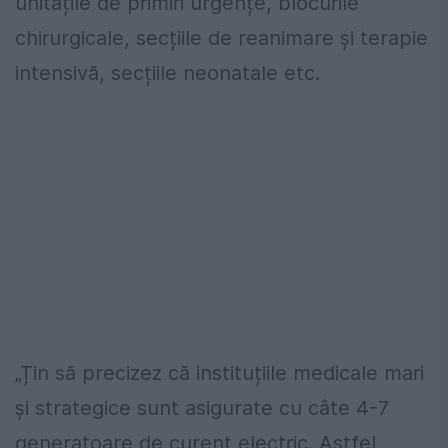
unitățile de primiri urgențe, blocurile
chirurgicale, secțiile de reanimare și terapie
intensivă, secțiile neonatale etc.
„Țin să precizez că instituțiile medicale mari
și strategice sunt asigurate cu câte 4-7
generatoare de curent electric. Astfel,