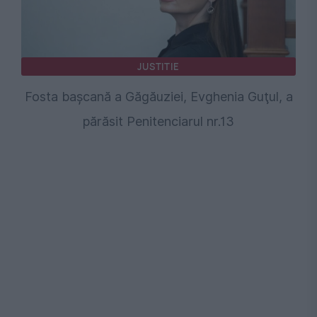
JUSTITIE
Fosta başcană a Găgăuziei, Evghenia Guţul, a
părăsit Penitenciarul nr.13