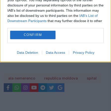
pentru vara anului 2026.
disclosure of your personal information by third parties on the
IAB’s list of downstream participants. This information may
141 de localități au impus restricții la apă.
also be disclosed by us to third parties on the
IAB’s List of
Downstream Participants
that may further disclose it to other
Lista cu râurile și zonele afectate
third parties.
Schimbare neașteptată pentru cei care
CONFIRM
cumpără locuințe noi. Ce se întâmplă cu
TVA-ul redus după termenul-limită
Data Deletion
Data Access
Privacy Policy
ala nemerenco
republica moldova
spital