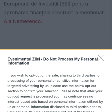
Europeană de Investiții (BEI) pentru
aprobarea finanțării acestuia”, a menționat
Ala Nemerenco
.
Evenimentul Zilei -
Do Not Process My Personal
Information
If you wish to opt-out of the sale, sharing to third parties, or
processing of your personal or sensitive information for
targeted advertising by us, please use the below opt-out
section to confirm your selection. Please note that after your
Potrivit oficialului, demararea construcțiilor
opt-out request is processed you may continue seeing
interest-based ads based on personal information utilized by
ambelor spitale regionale este preconizată
us or personal information disclosed to third parties prior to
your opt-out. You may separately opt-out of the further