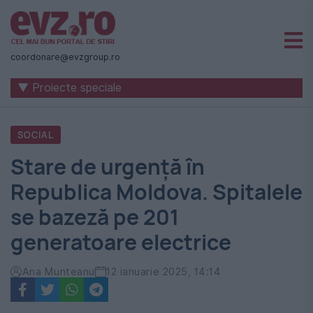
Știri
naționale
coordonare@evzgroup.ro
și
▼ Proiecte speciale
internaționale
|
SOCIAL
România
Stare de urgență în
-
Republica Moldova. Spitalele
Evenimentul
se bazeză pe 201
Zilei
generatoare electrice
Ana Munteanu
12 ianuarie 2025, 14:14