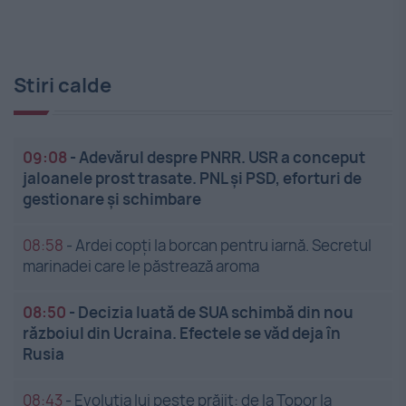
Stiri calde
09:08
-
Adevărul despre PNRR. USR a conceput
jaloanele prost trasate. PNL și PSD, eforturi de
gestionare și schimbare
08:58
-
Ardei copți la borcan pentru iarnă. Secretul
marinadei care le păstrează aroma
08:50
-
Decizia luată de SUA schimbă din nou
războiul din Ucraina. Efectele se văd deja în
Rusia
08:43
-
Evoluția lui pește prăjit: de la Topor la