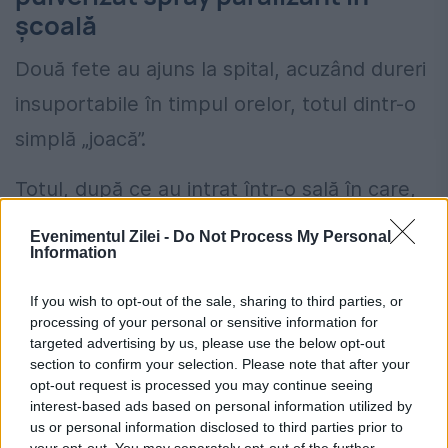
școală
Două fete au ajuns la spital, acuzând dureri
insuportabile în timpul orelor, totul dintr-o
simplă „joacă”.
Totul, după ce au intrat într-o sală în care,
spuneau polițiștii, a fost pulverizată o
Evenimentul Zilei -
Do Not Process My Personal
Information
substanță paralizantă. Incidentul s-a produs
într-un liceu de presigiu din Iași:
If you wish to opt-out of the sale, sharing to third parties, or
processing of your personal or sensitive information for
„Acest gaz, care este chiar și letal, în
targeted advertising by us, please use the below opt-out
section to confirm your selection. Please note that after your
anumite situații, este silențios, nu îl simte
opt-out request is processed you may continue seeing
interest-based ads based on personal information utilized by
nimeni, nu îl vede, evoluția o vedem
us or personal information disclosed to third parties prior to
your opt-out. You may separately opt-out of the further