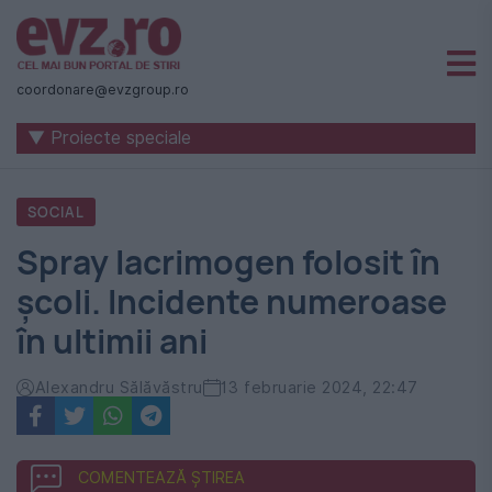
Știri
naționale
coordonare@evzgroup.ro
și
▼ Proiecte speciale
internaționale
|
SOCIAL
România
Spray lacrimogen folosit în
-
școli. Incidente numeroase
Evenimentul
în ultimii ani
Zilei
Alexandru Sălăvăstru
13 februarie 2024, 22:47
COMENTEAZĂ ȘTIREA