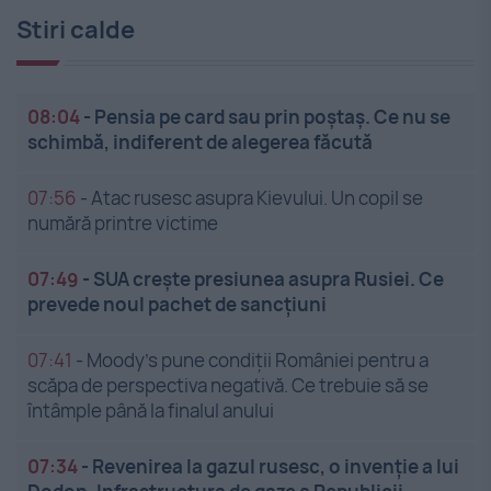
Stiri calde
08:04
-
Pensia pe card sau prin poștaș. Ce nu se
schimbă, indiferent de alegerea făcută
07:56
-
Atac rusesc asupra Kievului. Un copil se
numără printre victime
07:49
-
SUA crește presiunea asupra Rusiei. Ce
prevede noul pachet de sancțiuni
07:41
-
Moody’s pune condiții României pentru a
scăpa de perspectiva negativă. Ce trebuie să se
întâmple până la finalul anului
07:34
-
Revenirea la gazul rusesc, o invenție a lui