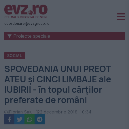
Știri
naționale
coordonare@evzgroup.ro
și
▼ Proiecte speciale
internaționale
|
SOCIAL
România
SPOVEDANIA UNUI PREOT
-
ATEU și CINCI LIMBAJE ale
Evenimentul
IUBIRII - în topul cărților
Zilei
preferate de români
Florian Saiu
22 decembrie 2018, 10:34