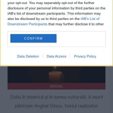
your opt-out. You may separately opt-out of the further
disclosure of your personal information by third parties on the
IAB’s list of downstream participants. This information may
Recomandările noastre
also be disclosed by us to third parties on the
IAB’s List of
Downstream Participants
that may further disclose it to other
third parties.
CONFIRM
Data Deletion
Data Access
Privacy Policy
SOCIAL
Doliu în biserică și în lumea culturală. A murit
părintele Anghel Dincu, fostul realizator