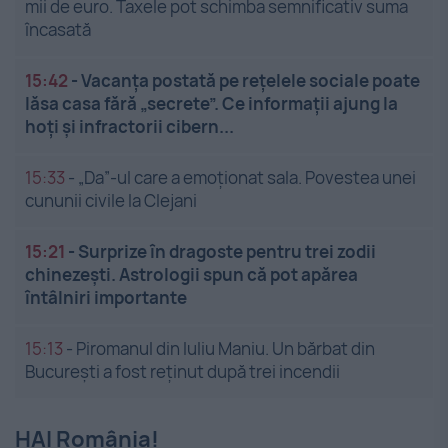
mii de euro. Taxele pot schimba semnificativ suma
încasată
15:42
-
Vacanța postată pe rețelele sociale poate
lăsa casa fără „secrete”. Ce informații ajung la
hoți și infractorii cibern...
15:33
-
„Da”-ul care a emoționat sala. Povestea unei
cununii civile la Clejani
15:21
-
Surprize în dragoste pentru trei zodii
chinezești. Astrologii spun că pot apărea
întâlniri importante
15:13
-
Piromanul din Iuliu Maniu. Un bărbat din
București a fost reținut după trei incendii
HAI România!