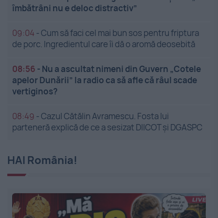
îmbătrâni nu e deloc distractiv”
09:04
-
Cum să faci cel mai bun sos pentru friptura
de porc. Ingredientul care îi dă o aromă deosebită
08:56
-
Nu a ascultat nimeni din Guvern „Cotele
apelor Dunării” la radio ca să afle că râul scade
vertiginos?
08:49
-
Cazul Cătălin Avramescu. Fosta lui
parteneră explică de ce a sesizat DIICOT și DGASPC
HAI România!