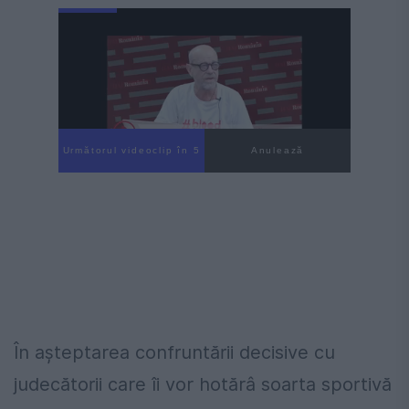
Următorul videoclip în 4
Anulează
În așteptarea confruntării decisive cu
judecătorii care îi vor hotărâ soarta sportivă