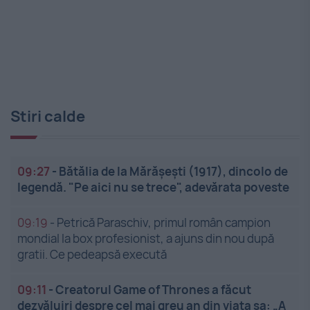
Stiri calde
09:27
-
Bătălia de la Mărășești (1917), dincolo de
legendă. "Pe aici nu se trece", adevărata poveste
09:19
-
Petrică Paraschiv, primul român campion
mondial la box profesionist, a ajuns din nou după
gratii. Ce pedeapsă execută
09:11
-
Creatorul Game of Thrones a făcut
dezvăluiri despre cel mai greu an din viața sa: „A