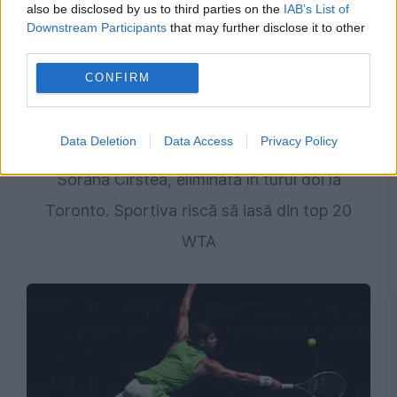
also be disclosed by us to third parties on the
IAB’s List of
Downstream Participants
that may further disclose it to other
third parties.
CONFIRM
Data Deletion
Data Access
Privacy Policy
SPORT
Sorana Cîrstea, eliminată în turul doi la
Toronto. Sportiva riscă să iasă din top 20
WTA