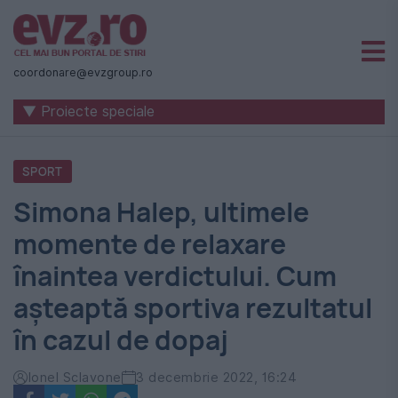
Știri
naționale
coordonare@evzgroup.ro
și
▼ Proiecte speciale
internaționale
|
SPORT
România
Simona Halep, ultimele
-
momente de relaxare
Evenimentul
înaintea verdictului. Cum
Zilei
așteaptă sportiva rezultatul
în cazul de dopaj
Ionel Sclavone
3 decembrie 2022, 16:24