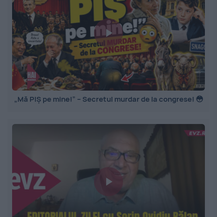
„Mă PIȘ pe mine!” – Secretul murdar de la congrese! 😳