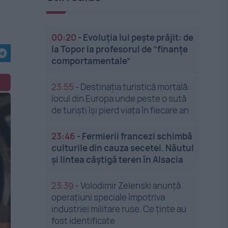
00:20
-
Evoluția lui pește prăjit: de
la Topor la profesorul de ”finanțe
comportamentale”
23:55
-
Destinația turistică mortală:
locul din Europa unde peste o sută
de turiști își pierd viața în fiecare an
23:46
-
Fermierii francezi schimbă
culturile din cauza secetei. Năutul
și lintea câștigă teren în Alsacia
23:39
-
Volodimir Zelenski anunță
operațiuni speciale împotriva
industriei militare ruse. Ce ținte au
fost identificate