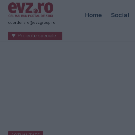
Știri
Home
Social
naționale
coordonare@evzgroup.ro
și
▼ Proiecte speciale
internaționale
|
România
-
Evenimentul
Zilei