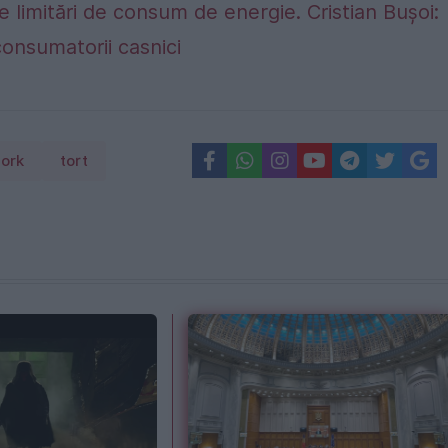
e limitări de consum de energie. Cristian Bușoi:
consumatorii casnici
ork
tort