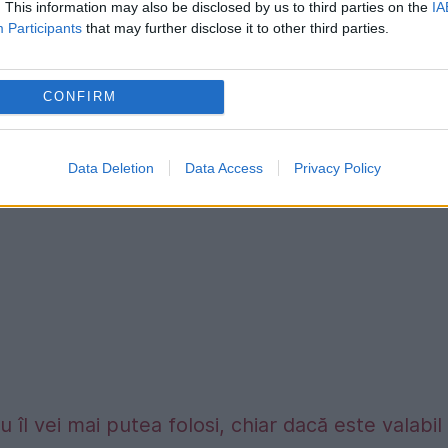
. This information may also be disclosed by us to third parties on the
IA
ident, ten închis la culoare etc.
Participants
that may further disclose it to other third parties.
at să sufle în lumânări şi a izbucnit în lacrimi.
CONFIRM
truozităţii în cauză pe Facebook.
Data Deletion
Data Access
Privacy Policy
 îl vei mai putea folosi, chiar dacă este valabil