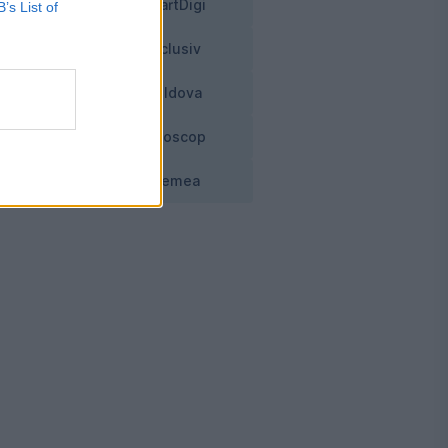
SmartDigi
B’s List of
Exclusiv
Moldova
Horoscop
Vremea