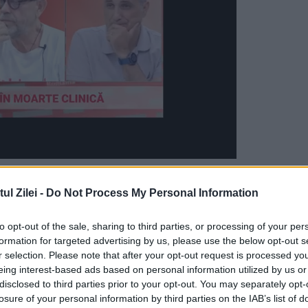
vreun oraş sărac aflat sub controlul jihadiştilor.
rumoasa regina de Arendelle, născută cu abilitat
l Zilei -
Do Not Process My Personal Information
ii s-au gândit să i-o ofere sub forma unui tort-
to opt-out of the sale, sharing to third parties, or processing of your per
ria la care au ales să comande era deosebit de
formation for targeted advertising by us, please use the below opt-out s
r selection. Please note that after your opt-out request is processed y
eing interest-based ads based on personal information utilized by us or
disclosed to third parties prior to your opt-out. You may separately opt-
losure of your personal information by third parties on the IAB’s list of
 regina gheţii a fost înlocuită cu un personaj