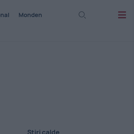
onal
Monden
Stiri calde