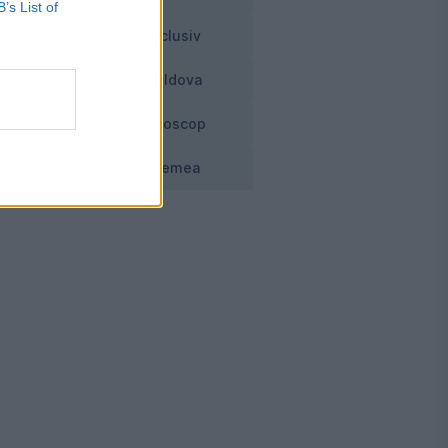
B’s List of
Exclusiv
Moldova
Horoscop
Vremea