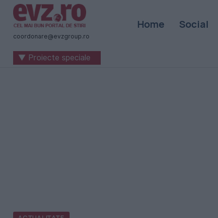
Știri
Home
Social
naționale
coordonare@evzgroup.ro
și
▼ Proiecte speciale
internaționale
|
România
-
Evenimentul
Zilei