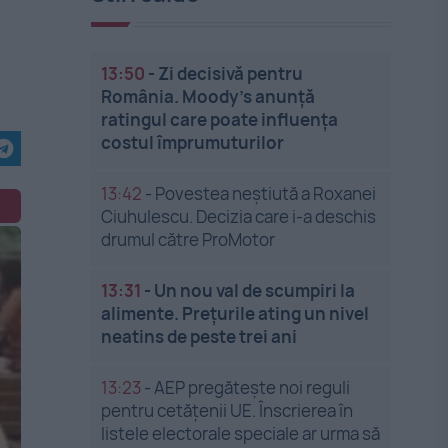
13:50
-
Zi decisivă pentru
România. Moody’s anunță
ratingul care poate influența
costul împrumuturilor
13:42
-
Povestea neștiută a Roxanei
Ciuhulescu. Decizia care i-a deschis
drumul către ProMotor
13:31
-
Un nou val de scumpiri la
alimente. Prețurile ating un nivel
neatins de peste trei ani
13:23
-
AEP pregătește noi reguli
pentru cetățenii UE. Înscrierea în
listele electorale speciale ar urma să