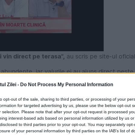
 vin direct pe terasa",
au scris pe site-ul oficia
abundente, iar valurile ei au ajuns direct peste
-au speriat când a venit apa pe terasă, ci au
l Zilei -
Do Not Process My Personal Information
to opt-out of the sale, sharing to third parties, or processing of your per
formation for targeted advertising by us, please use the below opt-out s
ă au depășit ușor 30 de grade, iar oamenii de l
r selection. Please note that after your opt-out request is processed y
picioare, valuri reci ca berea pe care o
eing interest-based ads based on personal information utilized by us or
disclosed to third parties prior to your opt-out. You may separately opt-
losure of your personal information by third parties on the IAB’s list of