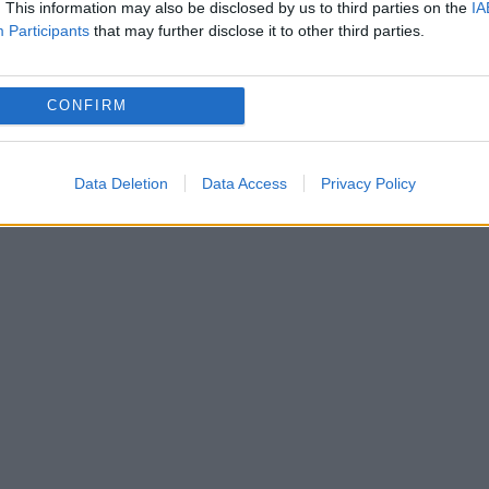
. This information may also be disclosed by us to third parties on the
IA
ce",
a declarat unul dintre clientii terasei.
Participants
that may further disclose it to other third parties.
e malul Dunării se inundă. Patronii au lăsat
CONFIRM
ri.
Data Deletion
Data Access
Privacy Policy