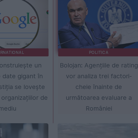
ERNATIONAL
POLITICA
onstruiește un
Bolojan: Agențiile de rating
 date gigant în
vor analiza trei factori-
stiția se lovește
cheie înainte de
 organizațiilor de
următoarea evaluare a
mediu
României