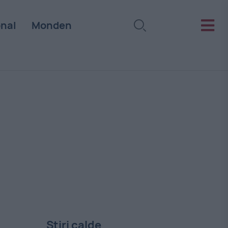
onal
Monden
Stiri calde