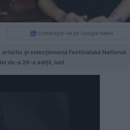
Urmărește-ne pe Google News
artistic și selecționerul Festivalului National
i de-a 26-a ediții, luni.