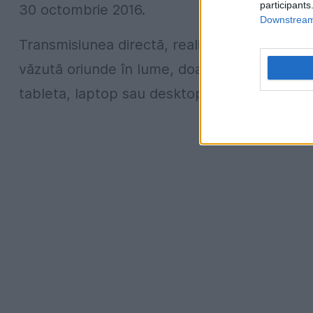
participants
30 octombrie 2016.
Downstream 
Transmisiunea directă, realizată de la sediul
văzută oriunde în lume, doar cu ajutorul un
tableta, laptop sau desktop.