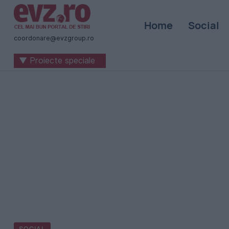
Știri
Home
Social
naționale
coordonare@evzgroup.ro
și
▼ Proiecte speciale
internaționale
|
România
-
Evenimentul
Zilei