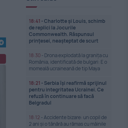
18:41
-
Charlotte și Louis, schimb
de replici la Jocurile
Commonwealth. Răspunsul
prințesei, neașteptat de scurt
18:30
-
Drona explodată la granița cu
România, identificată de bulgari: E o
momeală ucraineană de tip Maya
18:21
-
Serbia își reafirmă sprijinul
pentru integritatea Ucrainei. Ce
refuză în continuare să facă
Belgradul
18:12
-
Accidente bizare: un copil de
2 ani și o tânără au rămas cu mâinile