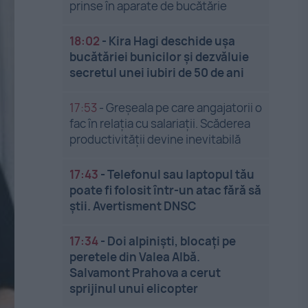
prinse în aparate de bucătărie
18:02
-
Kira Hagi deschide ușa
bucătăriei bunicilor și dezvăluie
secretul unei iubiri de 50 de ani
17:53
-
Greșeala pe care angajatorii o
fac în relația cu salariații. Scăderea
productivității devine inevitabilă
17:43
-
Telefonul sau laptopul tău
poate fi folosit într-un atac fără să
știi. Avertisment DNSC
17:34
-
Doi alpiniști, blocați pe
peretele din Valea Albă.
Salvamont Prahova a cerut
sprijinul unui elicopter