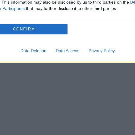
. This information may also be disclosed by us to third parties on the
IA
Participants
that may further disclose it to other third parties.
 Uniunii Teatrale din România (UNITER), poate fi
ei conexiuni de internet, pe smartphone, iPhone
CONFIRM
Data Deletion
Data Access
Privacy Policy