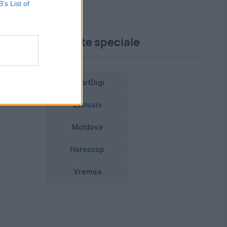
B’s List of
Proiecte speciale
,
SmartDigi
Exclusiv
Moldova
Horoscop
Vremea