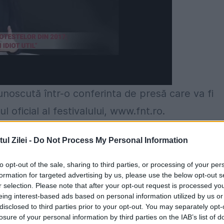
unoscută într-o conferinta de presă care va fi
l oficial al festivalului, www.fnt.ro.
isiunea video în direct pe site-ulwww.fnt.ro va
l Zilei -
Do Not Process My Personal Information
nformații despre spectacolele pe care le va pute
to opt-out of the sale, sharing to third parties, or processing of your per
in București, chiar de la echipa de organizatori
formation for targeted advertising by us, please use the below opt-out s
r selection. Please note that after your opt-out request is processed y
na Constantinescu.
eing interest-based ads based on personal information utilized by us or
disclosed to third parties prior to your opt-out. You may separately opt-
e Teatru se va desfășura la București, între 21 ș
losure of your personal information by third parties on the IAB’s list of