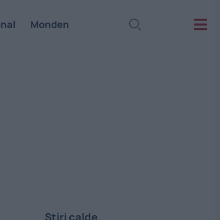
onal
Monden
Stiri calde