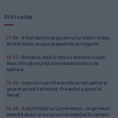
Stiri calde
17:06
-
A fost dat jos de guvernul lui Viktor Orbán.
András Baka, propus președinte al Ungariei
16:57
-
România, față în față cu dronele rusești.
Radu Miruță anunță schimbarea tacticii de
apărare
16:49
-
Impozitul pe cifra de afaceri din petrol și
gaze ar putea fi eliminat. Proiectul a ajuns la
Senat
16:40
-
A murit tatăl lui Lionel Messi. Jorge Messi
avea 68 de ani și a avut un rol esențial în cariera