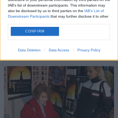
IAB’s list of downstream participants. This information may
2 IULIE 2016
also be disclosed by us to third parties on the
IAB’s List of
Criticul Marina Constantinescu, directorul
Downstream Participants
that may further disclose it to other
third parties.
artistic și selecționerul Festivalului National
CONFIRM
de Teatru, va anunța selecția oficială a celei
de-a 26-a ediții, luni. Începând cu ora12.00,
Data Deletion
Data Access
Privacy Policy
selecția va fi făcută cunoscută într-o...