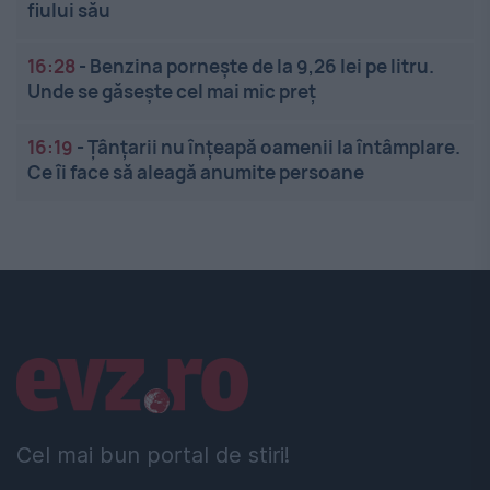
fiului său
16:28
-
Benzina pornește de la 9,26 lei pe litru.
Unde se găsește cel mai mic preț
16:19
-
Țânțarii nu înțeapă oamenii la întâmplare.
Ce îi face să aleagă anumite persoane
Linkuri utile
Cel mai bun portal de stiri!