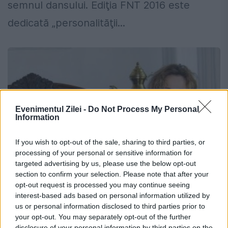
semnul dansului. Ediţia FNT 2016 este
dedicată „personalităţii...
Evenimentul Zilei -
Do Not Process My Personal
Information
If you wish to opt-out of the sale, sharing to third parties, or
processing of your personal or sensitive information for
targeted advertising by us, please use the below opt-out
section to confirm your selection. Please note that after your
opt-out request is processed you may continue seeing
Selecția oficială a spectacolelor din
interest-based ads based on personal information utilized by
Festivalul Național de Teatru 2016 va fi
us or personal information disclosed to third parties prior to
your opt-out. You may separately opt-out of the further
cunoscută luni
disclosure of your personal information by third parties on the