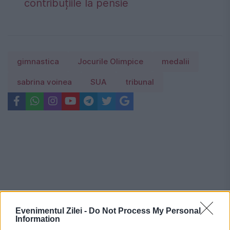
contribuțiile la pensie
gimnastica
Jocurile Olimpice
medalii
sabrina voinea
SUA
tribunal
Evenimentul Zilei -
Do Not Process My Personal
Information