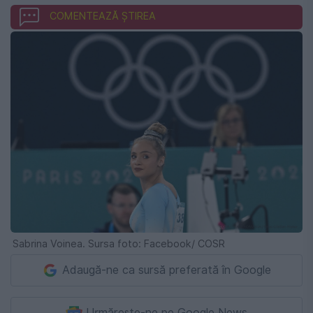
COMENTEAZĂ ȘTIREA
Sabrina Voinea. Sursa foto: Facebook/ COSR
Adaugă-ne ca sursă preferată în Google
Urmărește-ne pe Google News