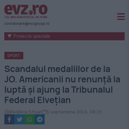
Știri
naționale
coordonare@evzgroup.ro
și
▼ Proiecte speciale
internaționale
|
SPORT
România
Scandalul medaliilor de la
-
JO. Americanii nu renunță la
Evenimentul
luptă și ajung la Tribunalul
Zilei
Federal Elvețian
Mădălina Sfrijan
5 septembrie 2024, 08:25