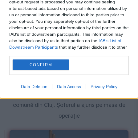
opt-out request is processed you may continue seeing
interest-based ads based on personal information utilized by
us or personal information disclosed to third parties prior to
your opt-out. You may separately opt-out of the further
disclosure of your personal information by third parties on the
IAB’s list of downstream participants. This information may
also be disclosed by us to third parties on the
IAB’s List of
Downstream Participants
that may further disclose it to other
third parties.
CONFIRM
SOCIAL
„Ambulanța neagră” care fură copii. Medicii au
Data Deletion
Data Access
Privacy Policy
fost atacați cu bâte, topoare și pietre într-o
comună din Cluj. Șoferul a ajuns pe masa de
operație