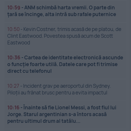
10:59
-
ANM schimbă harta vremii. O parte din
țară se încinge, alta intră sub rafale puternice
10:50
-
Kevin Costner, trimis acasă de pe platou, de
Clint Eastwood. Povestea spusă acum de Scott
Eastwood
10:36
-
Cartea de identitate electronică ascunde
o funcție foarte utilă. Datele care pot fi trimise
direct cu telefonul
10:27
-
Incident grav pe aeroportul din Sydney.
Piloții au frânat brusc pentru a evita impactul
10:16
-
Înainte să fie Lionel Messi, a fost fiul lui
Jorge. Starul argentinian s-a întors acasă
pentru ultimul drum al tatălu...