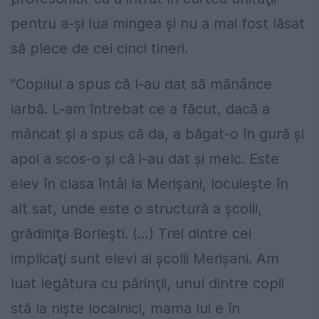
pentru a-şi lua mingea şi nu a mai fost lăsat
să plece de cei cinci tineri.
”Copilul a spus că l-au dat să mănânce
iarbă. L-am întrebat ce a făcut, dacă a
mâncat şi a spus că da, a băgat-o în gură şi
apoi a scos-o şi că i-au dat şi melc. Este
elev în clasa întâi la Merişani, locuieşte în
alt sat, unde este o structură a şcolii,
grădiniţa Borleşti. (…) Trei dintre cei
implicaţi sunt elevi ai şcolii Merişani. Am
luat legătura cu părinţii, unul dintre copii
stă la nişte localnici, mama lui e în