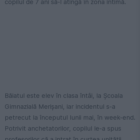
copilul de 7 ani să-l atingă în zona intimă.
Băiatul este elev în clasa întâi, la Şcoala
Gimnazială Merişani, iar incidentul s-a
petrecut la începutul lunii mai, în week-end.
Potrivit anchetatorilor, copilul le-a spus
profesorilor că a intrat în curtea unităţii