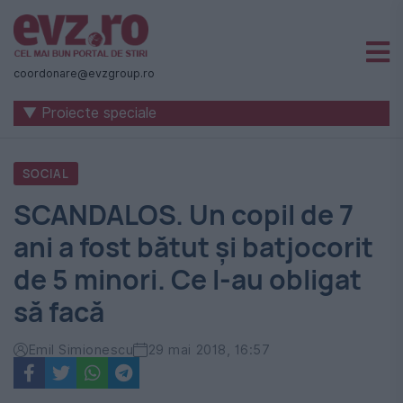
Știri
naționale
coordonare@evzgroup.ro
și
▼ Proiecte speciale
internaționale
|
SOCIAL
România
SCANDALOS. Un copil de 7
-
ani a fost bătut şi batjocorit
Evenimentul
de 5 minori. Ce l-au obligat
Zilei
să facă
Emil Simionescu
29 mai 2018, 16:57