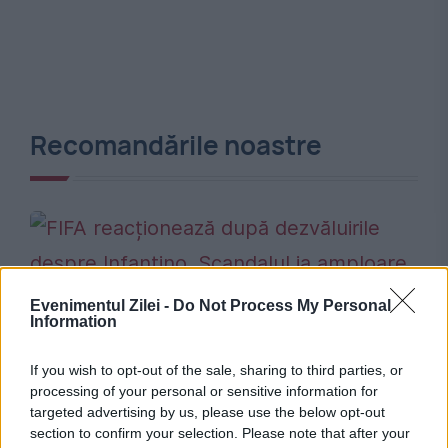
Recomandările noastre
Evenimentul Zilei -
Do Not Process My Personal
SPORT
Information
FIFA reacționează după dezvăluirile despre
If you wish to opt-out of the sale, sharing to third parties, or
processing of your personal or sensitive information for
Infantino. Scandalul ia amploare înaintea
targeted advertising by us, please use the below opt-out
alegerilor
section to confirm your selection. Please note that after your