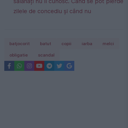
salariați nu îl cunosc. Când se pot pierde
zilele de concediu și când nu
batjocorit
batut
copii
iarba
melci
obligatie
scandal