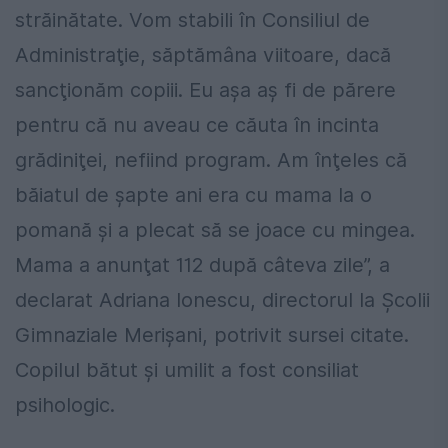
străinătate. Vom stabili în Consiliul de
Administraţie, săptămâna viitoare, dacă
sancţionăm copiii. Eu aşa aş fi de părere
pentru că nu aveau ce căuta în incinta
grădiniţei, nefiind program. Am înţeles că
băiatul de şapte ani era cu mama la o
pomană şi a plecat să se joace cu mingea.
Mama a anunţat 112 după câteva zile”, a
declarat Adriana Ionescu, directorul la Şcolii
Gimnaziale Merişani, potrivit sursei citate.
Copilul bătut şi umilit a fost consiliat
psihologic.