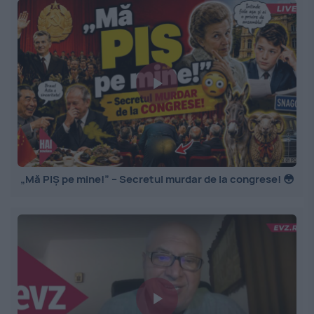
„Mă PIȘ pe mine!” – Secretul murdar de la congrese! 😳