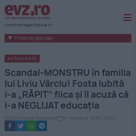
Știri
naționale
coordonare@evzgroup.ro
și
▼ Proiecte speciale
internaționale
|
ACTUALITATE
România
Scandal-MONSTRU în familia
-
lui Liviu Vârciu! Fosta iubită
Evenimentul
i-a „RĂPIT” fiica și îl acuză că
Zilei
i-a NEGLIJAT educația
Daria Ioana Sebastian
10 februarie 2018, 15:50