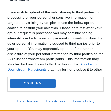
Information
If you wish to opt-out of the sale, sharing to third parties, or
processing of your personal or sensitive information for
MONDEN
targeted advertising by us, please use the below opt-out
section to confirm your selection. Please note that after your
Jared Leto neagă acuzațiile de agresiune
opt-out request is processed you may continue seeing
sexuală. „Sunt absolut false”
interest-based ads based on personal information utilized by
us or personal information disclosed to third parties prior to
your opt-out. You may separately opt-out of the further
disclosure of your personal information by third parties on the
IAB’s list of downstream participants. This information may
also be disclosed by us to third parties on the
IAB’s List of
Downstream Participants
that may further disclose it to other
third parties.
CONFIRM
POLITICA
Data Deletion
Data Access
Privacy Policy
Legea biodiversității a trecut de Comisia