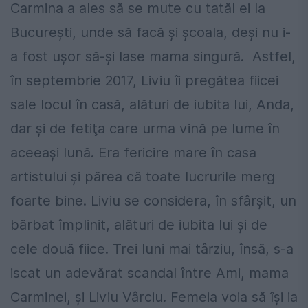
Carmina a ales să se mute cu tatăl ei la
Bucureşti, unde să facă şi şcoala, deşi nu i-
a fost uşor să-şi lase mama singură. Astfel,
în septembrie 2017, Liviu îi pregătea fiicei
sale locul în casă, alături de iubita lui, Anda,
dar şi de fetiţa care urma vină pe lume în
aceeaşi lună. Era fericire mare în casa
artistului şi părea că toate lucrurile merg
foarte bine. Liviu se considera, în sfârşit, un
bărbat împlinit, alături de iubita lui şi de
cele două fiice. Trei luni mai târziu, însă, s-a
iscat un adevărat scandal între Ami, mama
Carminei, şi Liviu Vârciu. Femeia voia să îşi ia