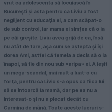
vrut ca adolescenta să locuiască în
Bucureşti şi asta pentru că Liviu a fost
neglijent cu educaţia ei, a cam scăpat-o
de sub control, iar mama ei simţea că o ia
pe căi greşite. Liviu avea grijă de ea, însă
nu atât de tare, aşa cum se aştepta şi îşi
dorea Ami, astfel că femeia a decis să o ia
înapoi, să fie din nou sub «aripa» ei. A ieşit
un mega-scandal, mai mult a luat-o cu
forţa, pentru că Liviu s-a opus ca fiica lui
să se întoarcă la mamă, dar pe ea nu a
interesat-o şi nu a plecat decât cu
Carmina de mână. Toate aceste lucruri s-