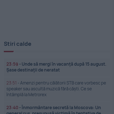
Stiri calde
23:59
-
Unde să mergi în vacanță după 15 august.
Șase destinații de neratat
23:51
-
Amenzi pentru călătorii STB care vorbesc pe
speaker sau ascultă muzică fără căști. Ce se
întâmplă la Metrorex
23:40
-
Înmormântare secretă la Moscova: Un
general rus, presupusă victimă în tentativa de