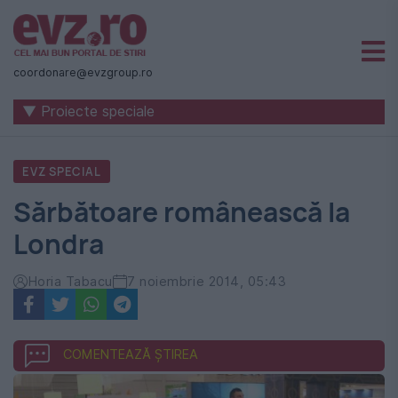
Știri
naționale
coordonare@evzgroup.ro
și
▼ Proiecte speciale
internaționale
|
EVZ SPECIAL
România
Sărbătoare românească la
-
Londra
Evenimentul
Zilei
Horia Tabacu
7 noiembrie 2014, 05:43
COMENTEAZĂ ȘTIREA