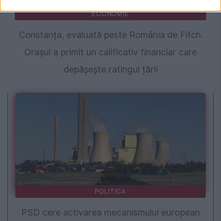
ECONOMIE
Constanța, evaluată peste România de Fitch.
Orașul a primit un calificativ financiar care
depășește ratingul țării
POLITICA
PSD cere activarea mecanismului european