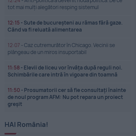
12:24
-
Anti-politica a devenit noua politică. De ce
tot mai mulți alegători resping sistemul
12:15
-
Sute de bucureșteni au rămas fără gaze.
Când va fi reluată alimentarea
12:07
-
Caz cutremurător în Chicago. Vecinii se
plângeau de un miros insuportabil
11:58
-
Elevii de liceu vor învăța după reguli noi.
Schimbările care intră în vigoare din toamnă
11:50
-
Prosumatorii cer să fie consultați înainte
de noul program AFM: Nu pot repara un proiect
greșit
HAI România!