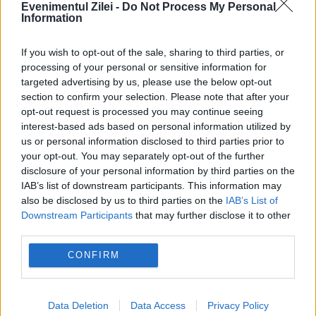
Evenimentul Zilei -
Do Not Process My Personal
Information
If you wish to opt-out of the sale, sharing to third parties, or
processing of your personal or sensitive information for
SOCIAL
targeted advertising by us, please use the below opt-out
section to confirm your selection. Please note that after your
Grâul s-a scumpit cu 5,8% într-o lună.
opt-out request is processed you may continue seeing
interest-based ads based on personal information utilized by
Tensiunile din Marea Neagră pun presiune pe
us or personal information disclosed to third parties prior to
your opt-out. You may separately opt-out of the further
prețuri
disclosure of your personal information by third parties on the
IAB’s list of downstream participants. This information may
also be disclosed by us to third parties on the
IAB’s List of
Downstream Participants
that may further disclose it to other
third parties.
CONFIRM
Data Deletion
Data Access
Privacy Policy