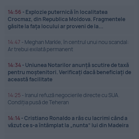
14:56
-
Explozie puternică în localitatea
Crocmaz, din Republica Moldova. Fragmentele
găsite la fața locului ar proveni de la...
14:47
-
Meghan Markle, în centrul unui nou scandal:
Ar trebui exilată permanent
14:34
-
Uniunea Notarilor anunță scutire de taxă
pentru moștenitori. Verificați dacă beneficiați de
această facilitate
14:25
-
Iranul refuză negocierile directe cu SUA.
Condiția pusă de Teheran
14:14
-
Cristiano Ronaldo a râs cu lacrimi când a
văzut ce s-a întâmplat la „nunta” lui din Madeira