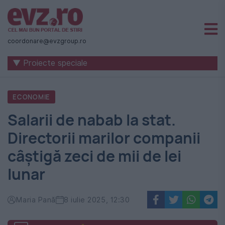
Știri
naționale
coordonare@evzgroup.ro
și
▼ Proiecte speciale
internaționale
|
ECONOMIE
România
Salarii de nabab la stat.
-
Directorii marilor companii
Evenimentul
câștigă zeci de mii de lei
Zilei
lunar
Maria Pană
8 iulie 2025, 12:30