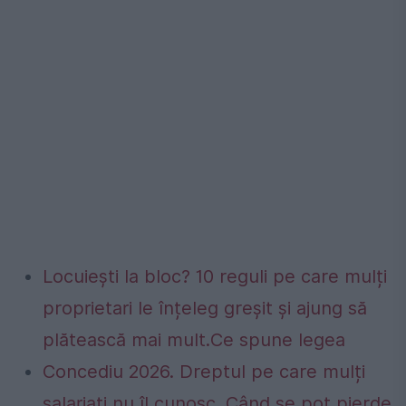
Locuiești la bloc? 10 reguli pe care mulți
proprietari le înțeleg greșit și ajung să
plătească mai mult.Ce spune legea
Concediu 2026. Dreptul pe care mulți
salariați nu îl cunosc. Când se pot pierde