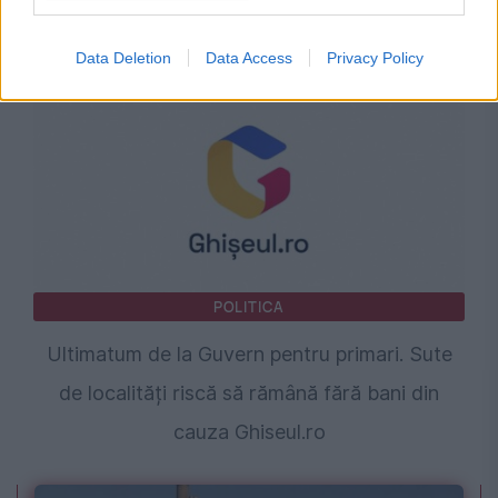
pentru salarizarea din sistemul public
Data Deletion
Data Access
Privacy Policy
POLITICA
Ultimatum de la Guvern pentru primari. Sute
de localități riscă să rămână fără bani din
cauza Ghiseul.ro