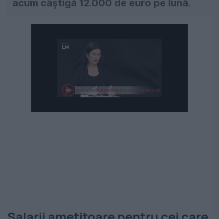
acum câștigă 12.000 de euro pe lună.
Salarii amețitoare pentru cei care