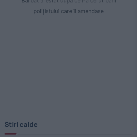
Bărbat arestat după ce i-a cerut bani
polițistului care îl amendase
Stiri calde