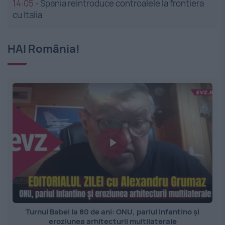
14:05
-
Spania reintroduce controalele la frontiera
cu Italia
HAI România!
Turnul Babel la 80 de ani: ONU, pariul Infantino și
eroziunea arhitecturii multilaterale