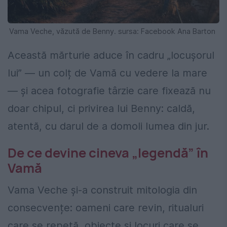
Vama Veche, văzută de Benny. sursa: Facebook Ana Barton
Această mărturie aduce în cadru „locușorul
lui” — un colț de Vamă cu vedere la mare
— și acea fotografie târzie care fixează nu
doar chipul, ci privirea lui Benny: caldă,
atentă, cu darul de a domoli lumea din jur.
De ce devine cineva „legendă” în
Vamă
Vama Veche și-a construit mitologia din
consecvențe: oameni care revin, ritualuri
care se repetă, obiecte și locuri care se