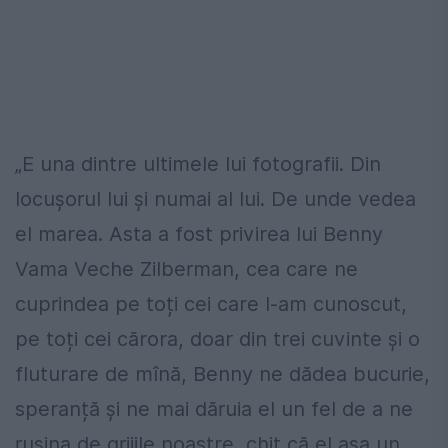
„E una dintre ultimele lui fotografii. Din
locușorul lui și numai al lui. De unde vedea
el marea. Asta a fost privirea lui Benny
Vama Veche Zilberman, cea care ne
cuprindea pe toți cei care l-am cunoscut,
pe toți cei cărora, doar din trei cuvinte și o
fluturare de mînă, Benny ne dădea bucurie,
speranță și ne mai dăruia el un fel de a ne
rușina de grijile noastre, chit că el așa un