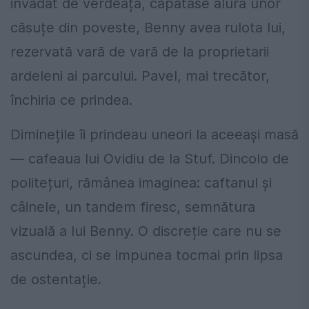
invadat de verdeață, căpătase alura unor
căsuțe din poveste, Benny avea rulota lui,
rezervată vară de vară de la proprietarii
ardeleni ai parcului. Pavel, mai trecător,
închiria ce prindea.
Diminețile îi prindeau uneori la aceeași masă
— cafeaua lui Ovidiu de la Stuf. Dincolo de
politețuri, rămânea imaginea: caftanul și
câinele, un tandem firesc, semnătura
vizuală a lui Benny. O discreție care nu se
ascundea, ci se impunea tocmai prin lipsa
de ostentație.