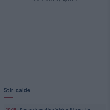
Stiri calde
10:16
-
Scene dramatice în Munții Iezer. Un