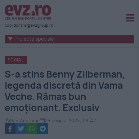
Știri
naționale
coordonare@evzgroup.ro
și
▼ Proiecte speciale
internaționale
|
SOCIAL
România
S-a stins Benny Zilberman,
-
legenda discretă din Vama
Evenimentul
Veche. Rămas bun
Zilei
emoționant. Exclusiv
Dan Andronic
25 august 2025, 09:42