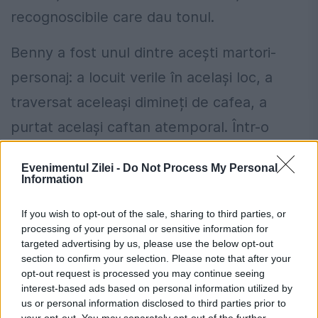
recognoscibile care dau tonul.
Benny a fost unul dintre acești martori-
personaj: a locuit verile în același loc, a
traversat aceleași dimineți de cafea, a
purtat același caftan atemporal. Într-o
Vamă grăbită să-și schimbe fața, el a rămas
Evenimentul Zilei -
Do Not Process My Personal
semnul diacritic al unui timp mai rar.
Information
Geografia afectivă: rulote, iarbă,
If you wish to opt-out of the sale, sharing to third parties, or
processing of your personal or sensitive information for
Stuf
targeted advertising by us, please use the below opt-out
section to confirm your selection. Please note that after your
Parcul de rulote din spatele vechiului Stuf
opt-out request is processed you may continue seeing
interest-based ads based on personal information utilized by
— o geografie afectivă pentru mulți — a
us or personal information disclosed to third parties prior to
făcut parte din identitatea lui Benny.
your opt-out. You may separately opt-out of the further