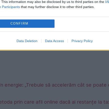
. This information may also be disclosed by us to third parties on the
IA
Participants
that may further disclose it to other third parties.
ia de Sud. (Sursa foto: Camping Trei Ape)
CONFIRM
Data Deletion
Data Access
Privacy Policy
în energie: „Trebuie să accelerăm cât se poate
etoda prin care afli online dacă ai restanțe la t