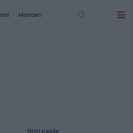
onal
Monden
Stiri calde