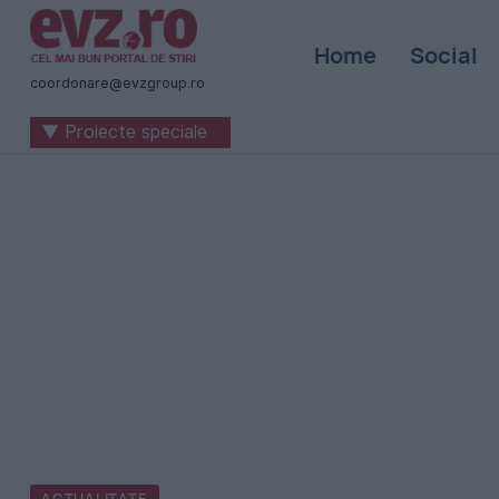
Știri
Home
Social
naționale
coordonare@evzgroup.ro
și
▼ Proiecte speciale
internaționale
|
România
-
Evenimentul
Zilei