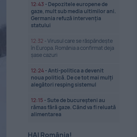
12:43
-
Depozitele europene de
gaze, mult sub media ultimilor ani.
Germania refuză intervenția
statului
12:32
-
Virusul care se răspândește
în Europa. România a confirmat deja
șase cazuri
12:24
-
Anti-politica a devenit
noua politică. De ce tot mai mulți
alegători resping sistemul
12:15
-
Sute de bucureșteni au
rămas fără gaze. Când va fi reluată
alimentarea
HAI România!