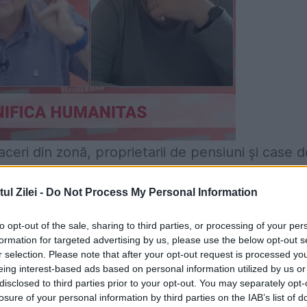
ceri din zonă, proprietarii de pensiuni şi case d
e de schi în zonă. Aceasta are trei pârtii de
l Zilei -
Do Not Process My Personal Information
 de 600 de metri şi o pistă pentru snowboarderi,
i cu tunuri de zăpadă. Baza pârtiei se află lângă
to opt-out of the sale, sharing to third parties, or processing of your per
formation for targeted advertising by us, please use the below opt-out s
r selection. Please note that after your opt-out request is processed y
eing interest-based ads based on personal information utilized by us or
iţa, la o altitudine de 1.000 de metri, în Munţii
disclosed to third parties prior to your opt-out. You may separately opt-
losure of your personal information by third parties on the IAB’s list of
 Wolfsberg, fiind întemeiat în 1882 de colonişti