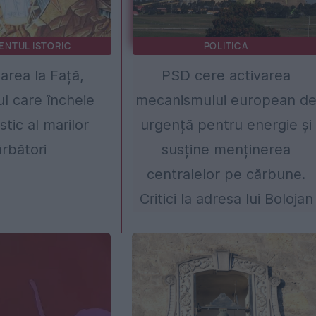
ENTUL ISTORIC
POLITICA
rea la Față,
PSD cere activarea
 care încheie
mecanismului european d
istic al marilor
urgență pentru energie și
ărbători
susține menținerea
centralelor pe cărbune.
Critici la adresa lui Bolojan