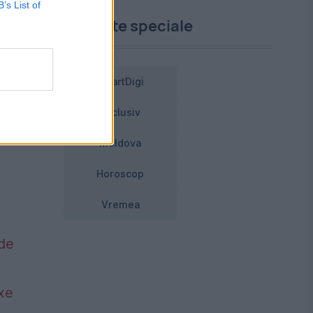
B’s List of
Proiecte speciale
SmartDigi
Exclusiv
Moldova
Horoscop
Vremea
 de
axe