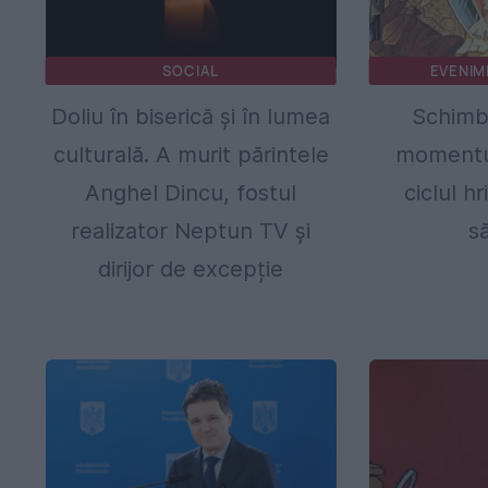
SOCIAL
EVENIM
Doliu în biserică și în lumea
Schimba
culturală. A murit părintele
momentul
Anghel Dincu, fostul
ciclul hr
realizator Neptun TV și
s
dirijor de excepție