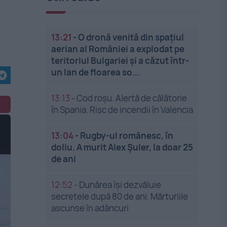
13:21
-
O dronă venită din spațiul
aerian al României a explodat pe
teritoriul Bulgariei și a căzut într-
un lan de floarea so...
13:13
-
Cod roșu. Alertă de călătorie
în Spania. Risc de incendii în Valencia
13:04
-
Rugby-ul românesc, în
doliu. A murit Alex Șuler, la doar 25
de ani
12:52
-
Dunărea își dezvăluie
secretele după 80 de ani. Mărturiile
ascunse în adâncuri