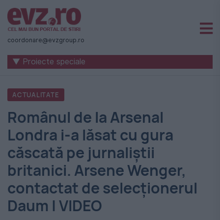
Știri
naționale
coordonare@evzgroup.ro
și
▼ Proiecte speciale
internaționale
|
ACTUALITATE
România
Românul de la Arsenal
-
Londra i-a lăsat cu gura
Evenimentul
căscată pe jurnaliștii
Zilei
britanici. Arsene Wenger,
contactat de selecționerul
Daum | VIDEO