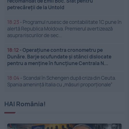
recomandat de Emil Boc. Sfat pentru
petrecăreții de la Untold
18:23
-
Programul rusesc de contabilitate 1C pune în
alertă Republica Moldova. Premierul avertizează
asupra riscurilor de sec...
18:12
-
Operațiune contra cronometru pe
Dunăre. Barje scufundate și stânci dislocate
pentru a menține în funcțiune Centrala N...
18:04
-
Scandal în Schengen după criza din Ceuta.
Spania amenință Italia cu „măsuri proporționale”
HAI România!