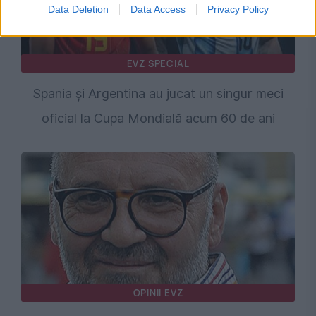
Data Deletion
Data Access
Privacy Policy
EVZ SPECIAL
Spania și Argentina au jucat un singur meci
oficial la Cupa Mondială acum 60 de ani
OPINII EVZ