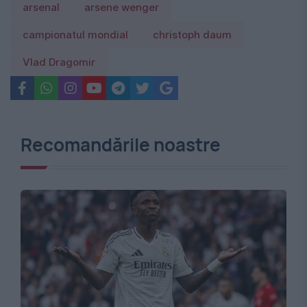
arsenal
arsene wenger
campionatul mondial
christoph daum
Vlad Dragomir
Recomandările noastre