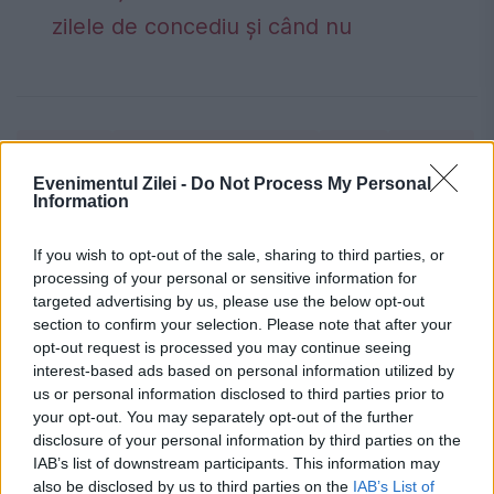
zilele de concediu și când nu
alegeri
alegeri prezidențiale
bec
berna
Evenimentul Zilei -
Do Not Process My Personal
bologna
Bonn
bruxelles
Florenta
Information
haga
Luxemburg
munchen
paris
If you wish to opt-out of the sale, sharing to third parties, or
processing of your personal or sensitive information for
români
romania
Strasbourg
targeted advertising by us, please use the below opt-out
section to confirm your selection. Please note that after your
titus corlatean
torino
valencia
Viena
opt-out request is processed you may continue seeing
interest-based ads based on personal information utilized by
vot
us or personal information disclosed to third parties prior to
your opt-out. You may separately opt-out of the further
disclosure of your personal information by third parties on the
IAB’s list of downstream participants. This information may
also be disclosed by us to third parties on the
IAB’s List of