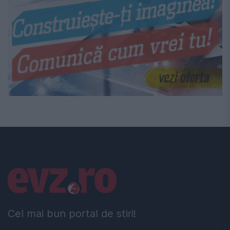
Linkuri utile
Cel mai bun portal de stiri!