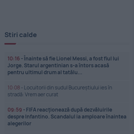
Stiri calde
10:16
-
Înainte să fie Lionel Messi, a fost fiul lui
Jorge. Starul argentinian s-a întors acasă
pentru ultimul drum al tatălu...
10:08
-
Locuitorii din sudul Bucureștiului ies în
stradă: Vrem aer curat
09:59
-
FIFA reacționează după dezvăluirile
despre Infantino. Scandalul ia amploare înaintea
alegerilor