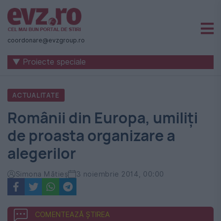
Știri
naționale
coordonare@evzgroup.ro
și
▼ Proiecte speciale
internaționale
|
ACTUALITATE
România
Românii din Europa, umiliți
-
de proasta organizare a
Evenimentul
alegerilor
Zilei
Simona Mătieș
3 noiembrie 2014, 00:00
COMENTEAZĂ ȘTIREA