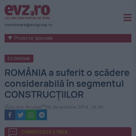
Știri
naționale
coordonare@evzgroup.ro
și
▼ Proiecte speciale
internaționale
|
ECONOMIE
România
ROMÂNIA a suferit o scădere
-
considerabilă în segmentul
Evenimentul
CONSTRUCŢIILOR
Zilei
Andrei Niculae
18 decembrie 2014, 14:36
COMENTEAZĂ ȘTIREA