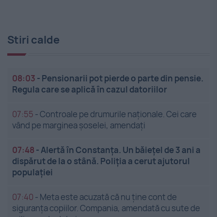
Stiri calde
08:03
-
Pensionarii pot pierde o parte din pensie.
Regula care se aplică în cazul datoriilor
07:55
-
Controale pe drumurile naționale. Cei care
vând pe marginea șoselei, amendați
07:48
-
Alertă în Constanța. Un băiețel de 3 ani a
dispărut de la o stână. Poliția a cerut ajutorul
populației
07:40
-
Meta este acuzată că nu ține cont de
siguranța copiilor. Compania, amendată cu sute de