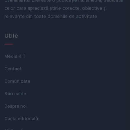
Evenimentul Zilei este o publicație multimedia, dedicată
celor care apreciază știrile corecte, obiective și
relevante din toate domeniile de activitate
Utile
Media KIT
Contact
Comunicate
Stiri calde
Despre noi
Carta editorială