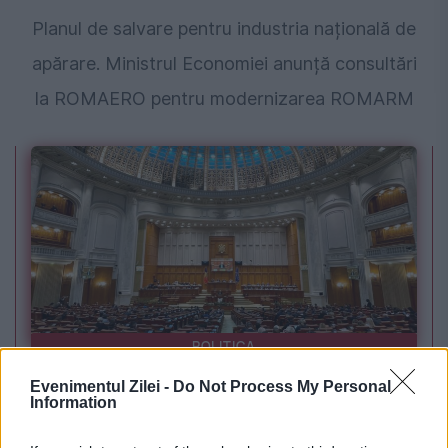
Planul de salvare pentru industria națională de
apărare. Ministrul Economiei anunță consultări
la ROMAERO pentru modernizarea ROMARM
POLITICA
Evenimentul Zilei -
Do Not Process My Personal
Sorin Grindeanu: Parlamentul a evitat
Information
pierderea a 5,8 miliarde de euro din PNRR și a