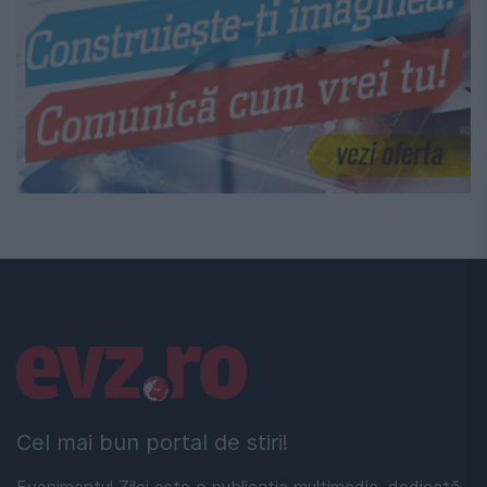
Linkuri utile
Cel mai bun portal de stiri!