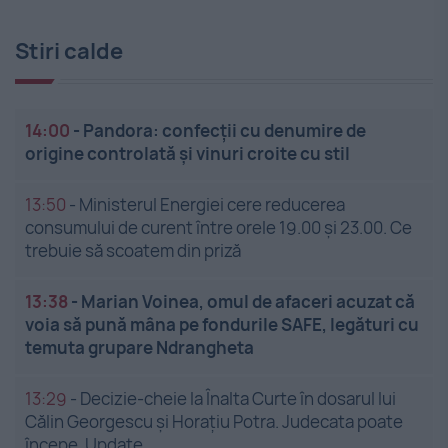
Stiri calde
14:00
-
Pandora: confecții cu denumire de
origine controlată și vinuri croite cu stil
13:50
-
Ministerul Energiei cere reducerea
consumului de curent între orele 19.00 și 23.00. Ce
trebuie să scoatem din priză
13:38
-
Marian Voinea, omul de afaceri acuzat că
voia să pună mâna pe fondurile SAFE, legături cu
temuta grupare Ndrangheta
13:29
-
Decizie-cheie la Înalta Curte în dosarul lui
Călin Georgescu și Horațiu Potra. Judecata poate
începe. Update