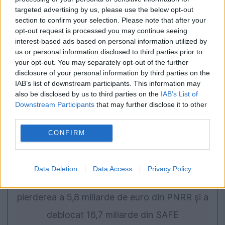
targeted advertising by us, please use the below opt-out
pe Telegram pentru atacarea instituțiilor
section to confirm your selection. Please note that after your
opt-out request is processed you may continue seeing
publice din Brasilia în timpul alegerilor
interest-based ads based on personal information utilized by
us or personal information disclosed to third parties prior to
your opt-out. You may separately opt-out of the further
disclosure of your personal information by third parties on the
IAB’s list of downstream participants. This information may
also be disclosed by us to third parties on the
IAB’s List of
Downstream Participants
that may further disclose it to other
third parties.
CONFIRM
POLITICA
Data Deletion
Data Access
Privacy Policy
Sorin Grindeanu: Parlamentul a evitat
pierderea a 5,8 miliarde de euro din PNRR și a
deblocat 16,7 miliarde din SAFE