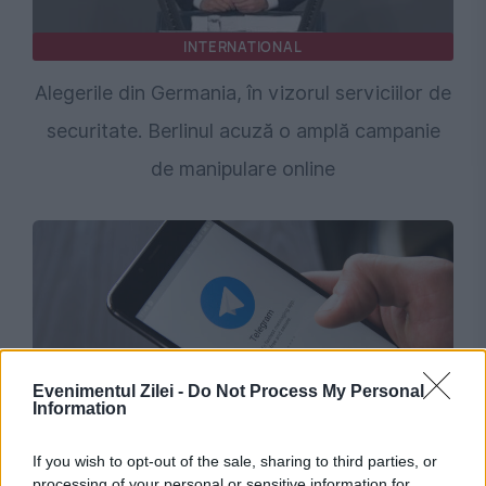
INTERNATIONAL
Alegerile din Germania, în vizorul serviciilor de
securitate. Berlinul acuză o amplă campanie
de manipulare online
Evenimentul Zilei -
Do Not Process My Personal
Information
INTERNATIONAL
If you wish to opt-out of the sale, sharing to third parties, or
Operațiune de amploare în Brazilia. Complot
processing of your personal or sensitive information for