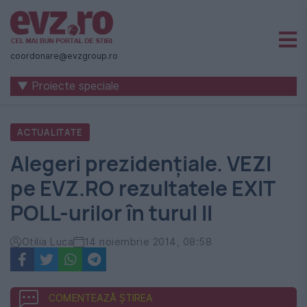
Știri
naționale
coordonare@evzgroup.ro
și
▼ Proiecte speciale
internaționale
|
ACTUALITATE
România
Alegeri prezidențiale. VEZI
-
pe EVZ.RO rezultatele EXIT
Evenimentul
POLL-urilor în turul II
Zilei
Otilia Luca
14 noiembrie 2014, 08:58
COMENTEAZĂ ȘTIREA