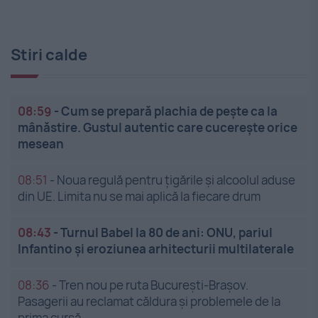
Stiri calde
08:59
-
Cum se prepară plachia de pește ca la
mânăstire. Gustul autentic care cucerește orice
mesean
08:51
-
Noua regulă pentru țigările și alcoolul aduse
din UE. Limita nu se mai aplică la fiecare drum
08:43
-
Turnul Babel la 80 de ani: ONU, pariul
Infantino și eroziunea arhitecturii multilaterale
08:36
-
Tren nou pe ruta București-Brașov.
Pasagerii au reclamat căldura și problemele de la
prima cursă