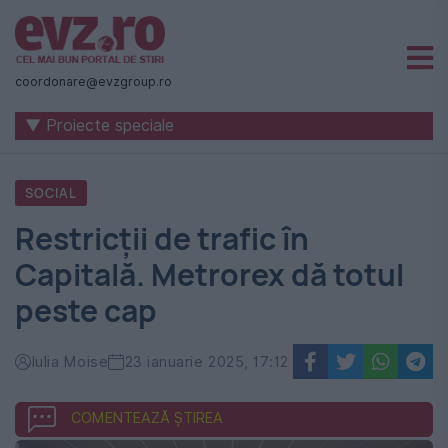
Știri
naționale
coordonare@evzgroup.ro
și
▼ Proiecte speciale
internaționale
|
SOCIAL
România
Restricții de trafic în
-
Capitală. Metrorex dă totul
Evenimentul
peste cap
Zilei
Iulia Moise
23 ianuarie 2025, 17:12
COMENTEAZĂ ȘTIREA