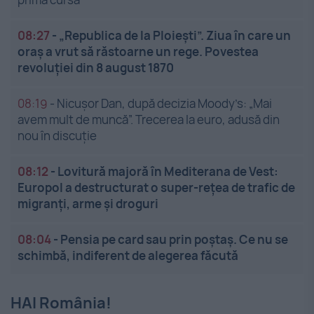
08:27
-
„Republica de la Ploiești”. Ziua în care un
oraș a vrut să răstoarne un rege. Povestea
revoluției din 8 august 1870
08:19
-
Nicușor Dan, după decizia Moody’s: „Mai
avem mult de muncă”. Trecerea la euro, adusă din
nou în discuție
08:12
-
Lovitură majoră în Mediterana de Vest:
Europol a destructurat o super-rețea de trafic de
migranți, arme și droguri
08:04
-
Pensia pe card sau prin poștaș. Ce nu se
schimbă, indiferent de alegerea făcută
HAI România!