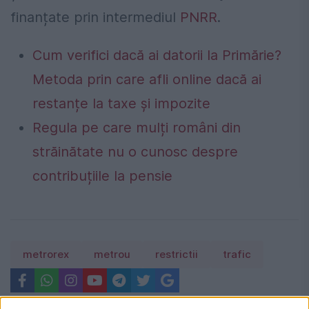
finanțate prin intermediul
PNRR
.
Cum verifici dacă ai datorii la Primărie?
Metoda prin care afli online dacă ai
restanțe la taxe și impozite
Regula pe care mulți români din
străinătate nu o cunosc despre
contribuțiile la pensie
metrorex
metrou
restrictii
trafic