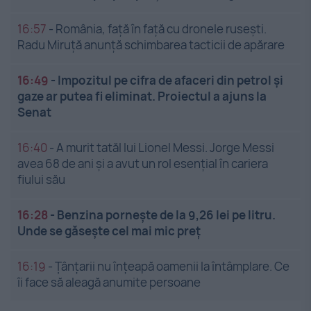
16:57
-
România, față în față cu dronele rusești.
Radu Miruță anunță schimbarea tacticii de apărare
16:49
-
Impozitul pe cifra de afaceri din petrol și
gaze ar putea fi eliminat. Proiectul a ajuns la
Senat
16:40
-
A murit tatăl lui Lionel Messi. Jorge Messi
avea 68 de ani și a avut un rol esențial în cariera
fiului său
16:28
-
Benzina pornește de la 9,26 lei pe litru.
Unde se găsește cel mai mic preț
16:19
-
Țânțarii nu înțeapă oamenii la întâmplare. Ce
îi face să aleagă anumite persoane