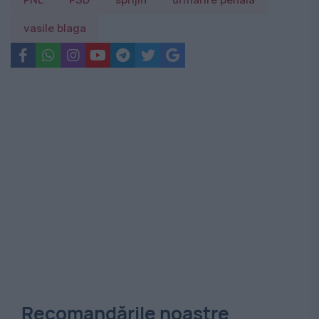
PNL
PSD
sprijin
urmărire penală
vasile blaga
Recomandările noastre