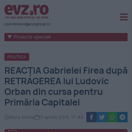
Știri
naționale
coordonare@evzgroup.ro
și
▼ Proiecte speciale
internaționale
|
POLITICA
România
REACŢIA Gabrielei Firea după
-
RETRAGEREA lui Ludovic
Evenimentul
Orban din cursa pentru
Zilei
Primăria Capitalei
Mara Vintila
11 aprilie 2016, 17:44