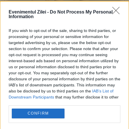
Evenimentul Zilei -
Do Not Process My Personal
Information
If you wish to opt-out of the sale, sharing to third parties, or
POLITICA
processing of your personal or sensitive information for
targeted advertising by us, please use the below opt-out
PSD cere activarea mecanismului european
section to confirm your selection. Please note that after your
opt-out request is processed you may continue seeing
de urgență pentru energie și susține
interest-based ads based on personal information utilized by
menținerea centralelor pe cărbune. Critici la
us or personal information disclosed to third parties prior to
your opt-out. You may separately opt-out of the further
adresa lui Bolojan
disclosure of your personal information by third parties on the
IAB’s list of downstream participants. This information may
also be disclosed by us to third parties on the
IAB’s List of
Downstream Participants
that may further disclose it to other
third parties.
CONFIRM