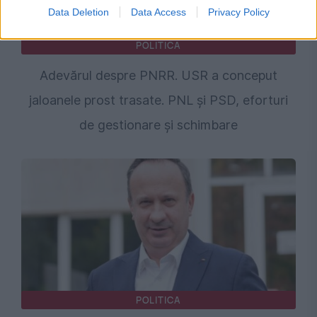
Data Deletion
Data Access
Privacy Policy
POLITICA
Adevărul despre PNRR. USR a conceput
jaloanele prost trasate. PNL și PSD, eforturi
de gestionare și schimbare
POLITICA